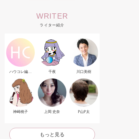
WRITER
ライター紹介
ハウコレ編集
千夜
川口美樹
部．
神崎桃子
上岡 史奈
P山P太
もっと見る