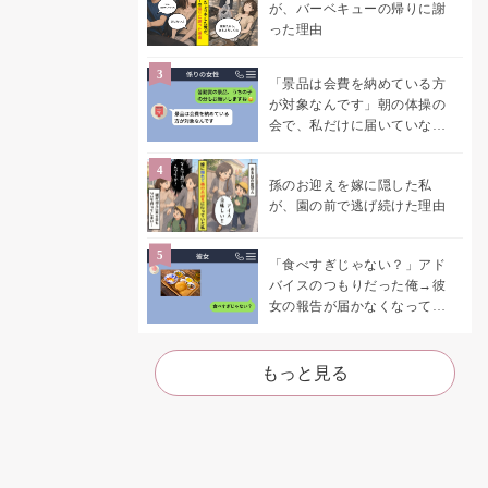
が、バーベキューの帰りに謝
った理由
「景品は会費を納めている方
が対象なんです」朝の体操の
会で、私だけに届いていなか
った案内
孫のお迎えを嫁に隠した私
が、園の前で逃げ続けた理由
「食べすぎじゃない？」アド
バイスのつもりだった俺→彼
女の報告が届かなくなって、
初めて自分の言葉を読み返し
た
もっと見る