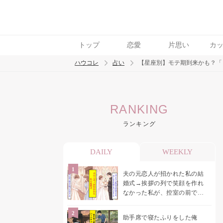
トップ
恋愛
片思い
カ
ハウコレ
占い
【星座別】モテ期到来かも？「
検索
RANKING
トレンド ワード
ランキング
DAILY
WEEKLY
夫の元恋人が招かれた私の結
婚式→挨拶の列で笑顔を作れ
なかった私が、控室の前で彼
女を呼び止めた理由
助手席で寝たふりをした俺