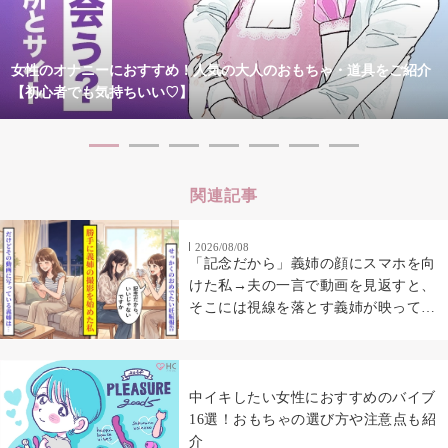
女性のオナニーにおすすめ！人気の大人のおもちゃ・道具をご紹介
【初心者でも気持ちいい♡】
関連記事
2026/08/08
「記念だから」義姉の顔にスマホを向
けた私→夫の一言で動画を見返すと、
そこには視線を落とす義姉が映ってい
た
中イキしたい女性におすすめのバイブ
16選！おもちゃの選び方や注意点も紹
介