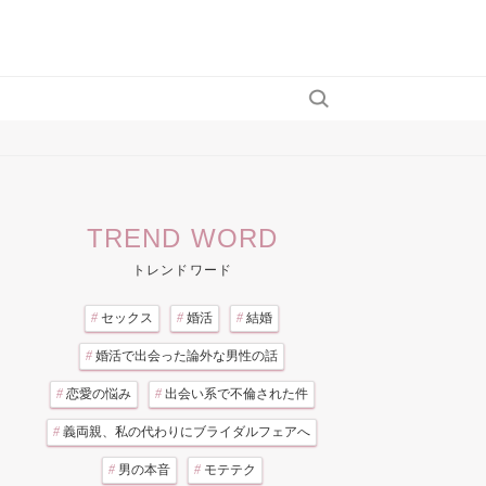
TREND WORD
トレンドワード
#
セックス
#
婚活
#
結婚
#
婚活で出会った論外な男性の話
#
恋愛の悩み
#
出会い系で不倫された件
#
義両親、私の代わりにブライダルフェアへ
#
男の本音
#
モテテク