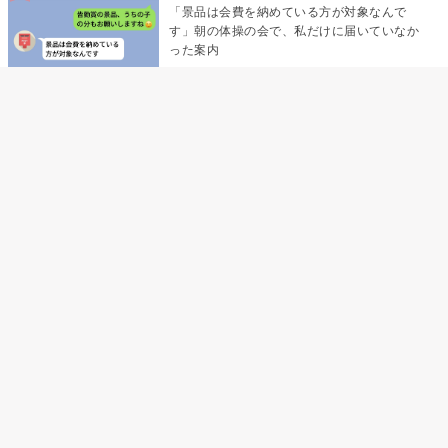
「景品は会費を納めている方が対象なんで
す」朝の体操の会で、私だけに届いていなか
った案内
デート前日の夜から既読がつかない彼氏→そ
の日私が決めたこと
デート前日の夜から既読をつけなかった俺→
待ち合わせ場所で待っていた事実とは
助手席で寝たふりをした俺が、バーベキュー
の帰りに謝った理由