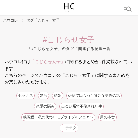
ハウコレ
タグ「こじらせ女子」
検索
#こじらせ女子
「#こじらせ女子」のタグに関連する記事一覧
トレンド ワード
ハウコレには
「こじらせ女子」
に関するまとめが
2
件掲載されてい
結婚
セックス
カップル
男の本音
モテテク
婚活
ます。
こちらのページでハウコレの「こじらせ女子」に関するまとめを
お楽しみいただけます。
セックス
婚活
結婚
婚活で出会った論外な男性の話
恋愛の悩み
出会い系で不倫された件
義両親、私の代わりにブライダルフェアへ
男の本音
モテテク