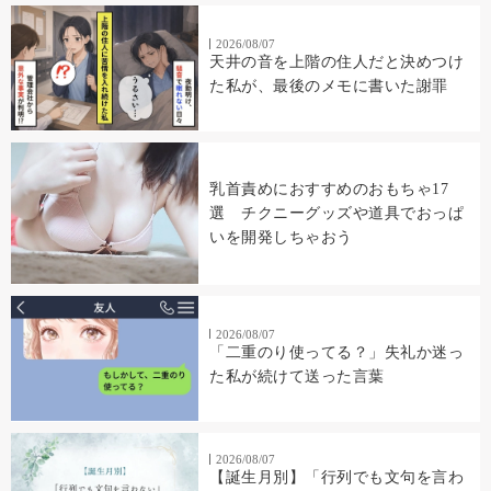
2026/08/07
天井の音を上階の住人だと決めつけ
た私が、最後のメモに書いた謝罪
乳首責めにおすすめのおもちゃ17
選 チクニーグッズや道具でおっぱ
いを開発しちゃおう
2026/08/07
「二重のり使ってる？」失礼か迷っ
た私が続けて送った言葉
2026/08/07
【誕生月別】「行列でも文句を言わ