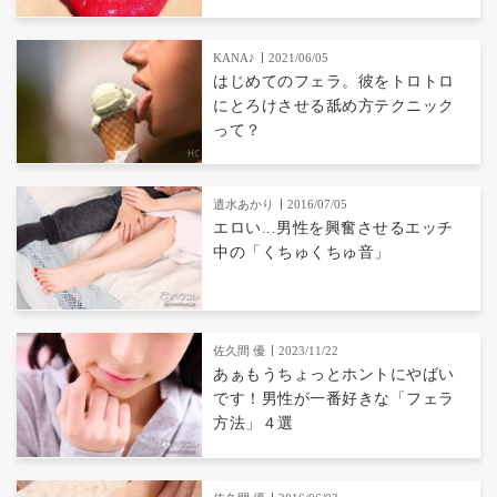
KANA♪
2021/06/05
はじめてのフェラ。彼をトロトロ
にとろけさせる舐め方テクニック
って？
遣水あかり
2016/07/05
エロい...男性を興奮させるエッチ
中の「くちゅくちゅ音」
佐久間 優
2023/11/22
あぁもうちょっとホントにやばい
です！男性が一番好きな「フェラ
方法」４選