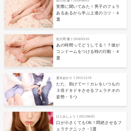
佐久間 優
2016/06/03
実際に聞いてみた！男子のフェラ
あるあるから学ぶ上達のコツ・４
選
佐久間 優
2016/03/10
あの時間ってどうしてる！？彼が
コンドームをつける時の行動・４
選
遣水あかり
2015/12/19
たた、助けてー！カレをいつもの
３倍ドキドキさせるフェラチオの
姿勢・５つ
ひとみしょう
2021/06/05
口が小さくてもOK！悶絶させるフ
ェラテクニック・5選