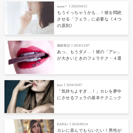
azusa＊
2020/04/12
もうイっちゃうかも…！彼を悶絶
させる「フェラ」に必要な《４つ
の原則》
織留有沙
2016/12/07
あっ、もうダメ…！彼の「アレ」
が大きいときのフェラテク・４選
kuri
2016/10/07
「気持ちよすぎ…！」カレを夢中
にさせるフェラの基本テクニック
KANA♪
2016/09/24
カレに喜んでもらいたい！男性が