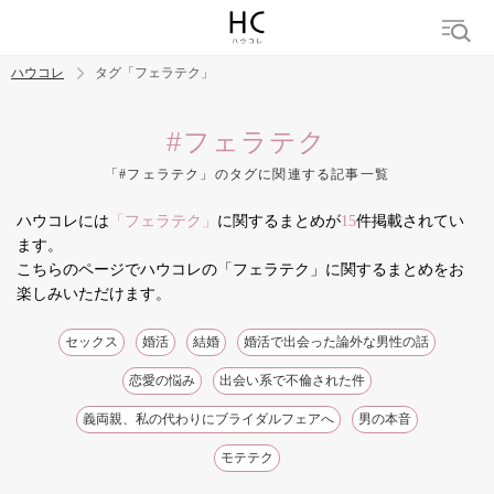
ハウコレ
タグ「フェラテク」
検索
#フェラテク
「#フェラテク」のタグに関連する記事一覧
トレンド ワード
ハウコレには
「フェラテク」
に関するまとめが
15
件掲載されてい
結婚
セックス
カップル
男の本音
モテテク
婚活
ます。
こちらのページでハウコレの「フェラテク」に関するまとめをお
楽しみいただけます。
セックス
婚活
結婚
婚活で出会った論外な男性の話
恋愛の悩み
出会い系で不倫された件
義両親、私の代わりにブライダルフェアへ
男の本音
モテテク