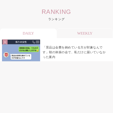
RANKING
ランキング
DAILY
WEEKLY
「景品は会費を納めている方が対象なんで
す」朝の体操の会で、私だけに届いていなか
った案内
デート前日の夜から既読がつかない彼氏→そ
の日私が決めたこと
デート前日の夜から既読をつけなかった俺→
待ち合わせ場所で待っていた事実とは