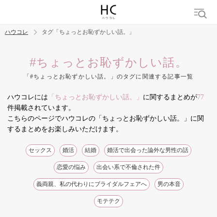
ハウコレ
タグ「ちょっとお恥ずかしい話。」
検索
#ちょっとお恥ずかしい話。
「#ちょっとお恥ずかしい話。」のタグに関連する記事一覧
トレンド ワード
ハウコレには
「ちょっとお恥ずかしい話。」
に関するまとめが
77
結婚
セックス
カップル
男の本音
モテテク
婚活
件掲載されています。
こちらのページでハウコレの「ちょっとお恥ずかしい話。」に関
するまとめをお楽しみいただけます。
セックス
婚活
結婚
婚活で出会った論外な男性の話
恋愛の悩み
出会い系で不倫された件
義両親、私の代わりにブライダルフェアへ
男の本音
モテテク