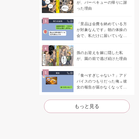
が、バーベキューの帰りに謝
った理由
「景品は会費を納めている方
が対象なんです」朝の体操の
会で、私だけに届いていなか
った案内
孫のお迎えを嫁に隠した私
が、園の前で逃げ続けた理由
「食べすぎじゃない？」アド
バイスのつもりだった俺→彼
女の報告が届かなくなって、
初めて自分の言葉を読み返し
た
もっと見る