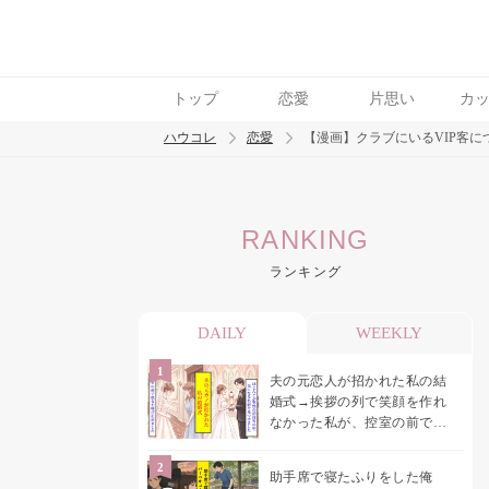
トップ
恋愛
片思い
カ
ハウコレ
恋愛
【漫画】クラブにいるVIP客に
検索
RANKING
トレンド ワード
ランキング
恋愛
DAILY
WEEKLY
夫の元恋人が招かれた私の結
婚式→挨拶の列で笑顔を作れ
なかった私が、控室の前で彼
女を呼び止めた理由
助手席で寝たふりをした俺