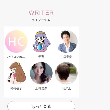
WRITER
ライター紹介
ハウコレ編集
千夜
川口美樹
部．
神崎桃子
上岡 史奈
P山P太
もっと見る