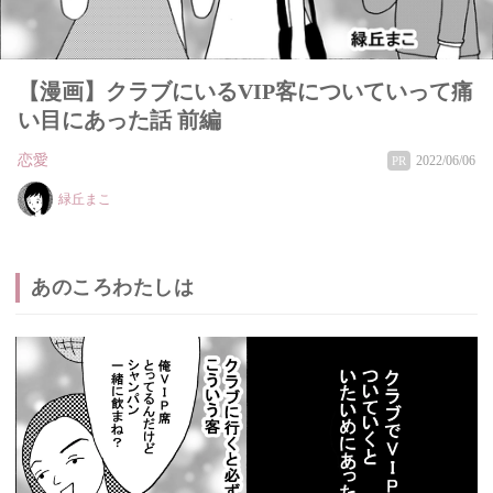
【漫画】クラブにいるVIP客についていって痛
い目にあった話 前編
恋愛
2022/06/06
PR
緑丘まこ
あのころわたしは