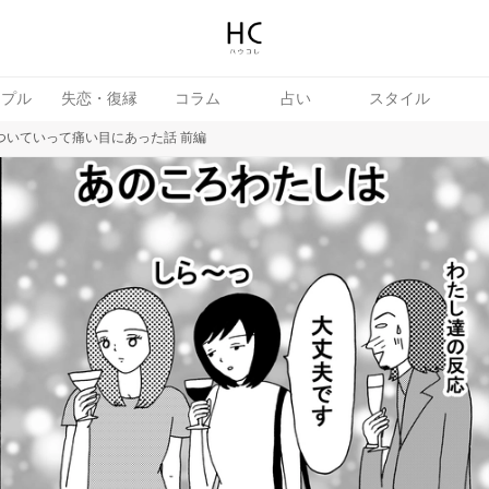
ップル
失恋・復縁
コラム
占い
スタイル
ついていって痛い目にあった話 前編