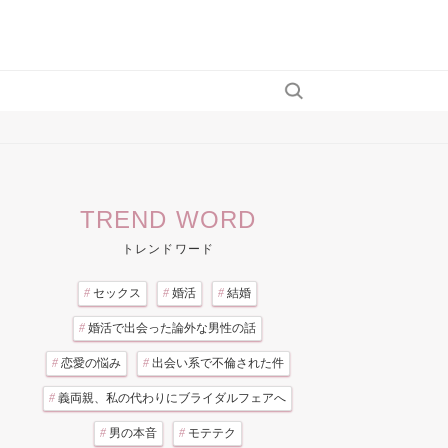
TREND WORD
トレンドワード
#
セックス
#
婚活
#
結婚
#
婚活で出会った論外な男性の話
#
恋愛の悩み
#
出会い系で不倫された件
#
義両親、私の代わりにブライダルフェアへ
#
男の本音
#
モテテク