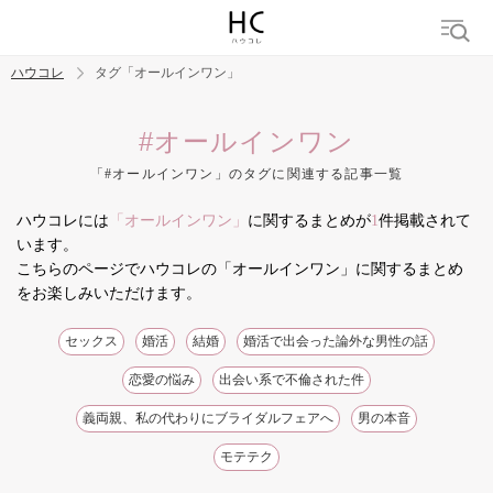
ハウコレ
タグ「オールインワン」
検索
#オールインワン
「#オールインワン」のタグに関連する記事一覧
トレンド ワード
ハウコレには
「オールインワン」
に関するまとめが
1
件掲載されて
結婚
セックス
カップル
男の本音
モテテク
婚活
います。
こちらのページでハウコレの「オールインワン」に関するまとめ
をお楽しみいただけます。
セックス
婚活
結婚
婚活で出会った論外な男性の話
恋愛の悩み
出会い系で不倫された件
義両親、私の代わりにブライダルフェアへ
男の本音
モテテク