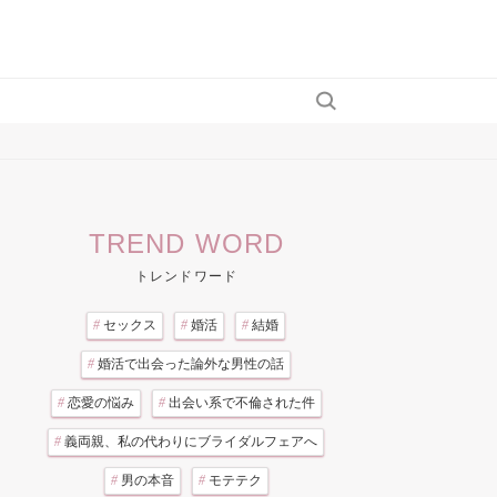
TREND WORD
トレンドワード
#
セックス
#
婚活
#
結婚
#
婚活で出会った論外な男性の話
#
恋愛の悩み
#
出会い系で不倫された件
#
義両親、私の代わりにブライダルフェアへ
#
男の本音
#
モテテク