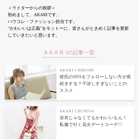
＜ライターからの挨拶＞
初めまして、AKARIです。
ハウコレ・ファッション担当です。
“かわいいは正義”をモットーに、皆さんがときめく記事を更新
していきたいと思います。
A K A R Iの記事一覧
A K A R I
2018/11/03
彼氏のSNSをフォローしない方が長
続きする？干渉しすぎないことの
ススメ
A K A R I
2017/07/14
浴衣じゃなくてもかわいいもん！
私服で行く花火デートコーデ♡