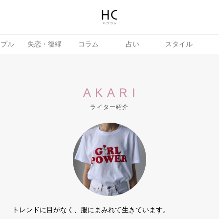
ップル
失恋・復縁
コラム
占い
スタイル
A K A R I
ライター紹介
テテク
婚活
トレンドに目がなく、服にまみれて生きています。