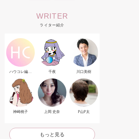
WRITER
ライター紹介
ハウコレ編集
千夜
川口美樹
部．
神崎桃子
上岡 史奈
P山P太
もっと見る