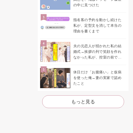
の中に見つけた
指名客の予約を動かし続けた
私が、定型文を消して本当の
理由を書くまで
夫の元恋人が招かれた私の結
婚式→挨拶の列で笑顔を作れ
なかった私が、控室の前で彼
女を呼び止めた理由
休日だけ「お腹痛い」と仮病
を使った俺→妻の実家で認め
たこと
もっと見る