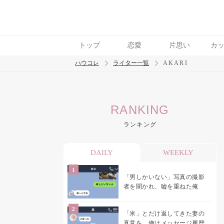
トップ
恋愛
片思い
カ
ハウコレ
ライター一覧
A K A R I
検索
RANKING
トレンド ワード
ランキング
結婚
セックス
カップル
男の本音
モ
DAILY
WEEKLY
「男しかいない」写真の撮影
者を聞かれ、嘘を重ねた俺
「米」とだけ返してきた妻の
真意を、俺はメッセージ履歴