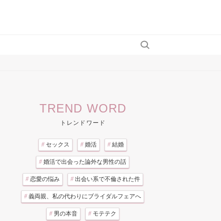
TREND WORD
トレンドワード
#
セックス
#
婚活
#
結婚
#
婚活で出会った論外な男性の話
#
恋愛の悩み
#
出会い系で不倫された件
#
義両親、私の代わりにブライダルフェアへ
#
男の本音
#
モテテク