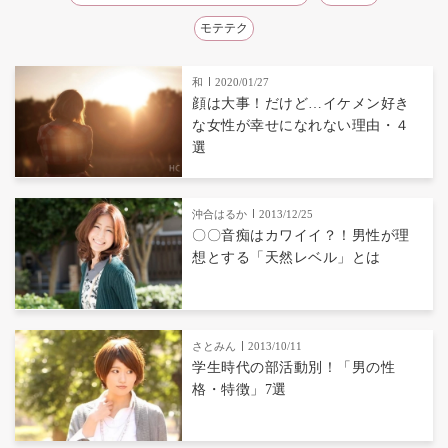
モテテク
和
2020/01/27
顔は大事！だけど…イケメン好き
な女性が幸せになれない理由・４
選
沖合はるか
2013/12/25
〇〇音痴はカワイイ？！男性が理
想とする「天然レベル」とは
さとみん
2013/10/11
学生時代の部活動別！「男の性
格・特徴」7選