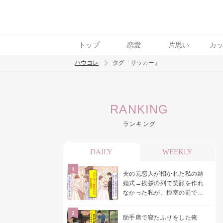
トップ
恋愛
片思い
カ
ハウコレ
タグ「サッカー」
検索
RANKING
トレンド ワード
ランキング
結婚
セックス
カップル
男の本音
モ
DAILY
WEEKLY
夫の元恋人が招かれた私の結
婚式→挨拶の列で笑顔を作れ
なかった私が、控室の前で彼
女を呼び止めた理由
助手席で寝たふりをした俺