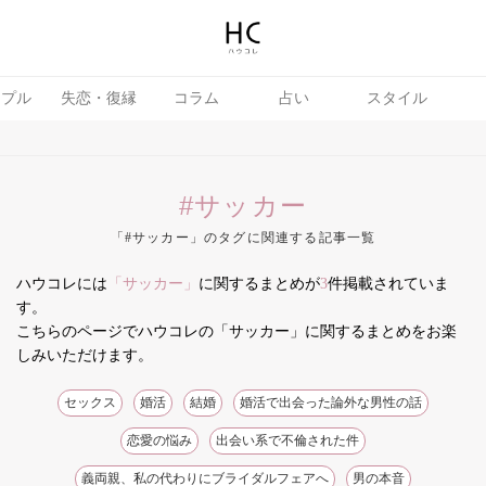
ップル
失恋・復縁
コラム
占い
スタイル
#サッカー
「#サッカー」のタグに関連する記事一覧
ハウコレには
「サッカー」
に関するまとめが
3
件掲載されていま
テテク
婚活
す。
こちらのページでハウコレの「サッカー」に関するまとめをお楽
しみいただけます。
セックス
婚活
結婚
婚活で出会った論外な男性の話
恋愛の悩み
出会い系で不倫された件
義両親、私の代わりにブライダルフェアへ
男の本音