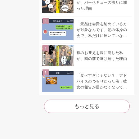
が、バーベキューの帰りに謝
った理由
「景品は会費を納めている方
が対象なんです」朝の体操の
会で、私だけに届いていなか
った案内
孫のお迎えを嫁に隠した私
が、園の前で逃げ続けた理由
「食べすぎじゃない？」アド
バイスのつもりだった俺→彼
女の報告が届かなくなって、
初めて自分の言葉を読み返し
た
もっと見る