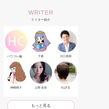
WRITER
ライター紹介
ハウコレ編集
千夜
川口美樹
部．
神崎桃子
上岡 史奈
P山P太
もっと見る