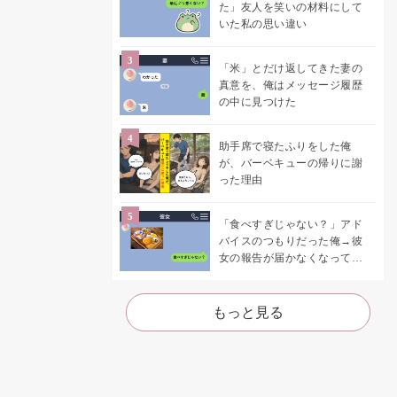
た」友人を笑いの材料にして
いた私の思い違い
「米」とだけ返してきた妻の
真意を、俺はメッセージ履歴
の中に見つけた
助手席で寝たふりをした俺
が、バーベキューの帰りに謝
った理由
「食べすぎじゃない？」アド
バイスのつもりだった俺→彼
女の報告が届かなくなって、
初めて自分の言葉を読み返し
た
もっと見る