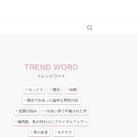
TREND WORD
トレンドワード
#
セックス
#
婚活
#
結婚
#
婚活で出会った論外な男性の話
#
恋愛の悩み
#
出会い系で不倫された件
#
義両親、私の代わりにブライダルフェアへ
#
男の本音
#
モテテク