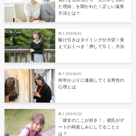
た理由」を聞かれた！正しい返答
方法とは？
和
2020/06/01
駆け引きはタイミングが大切！覚
えておくべき「押して引く」方法
和
2020/06/01
何年かぶりに連絡してくる男性の
心理とは
和
2020/05/20
「彼女のここが好き！」彼氏がデ
ートの時楽しみにしてることと
は？