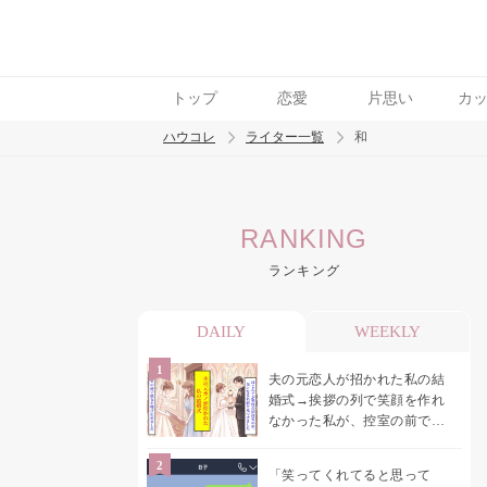
トップ
恋愛
片思い
カ
ハウコレ
ライター一覧
和
検索
RANKING
トレンド ワード
ランキング
結婚
セックス
カップル
男の本音
モ
DAILY
WEEKLY
夫の元恋人が招かれた私の結
婚式→挨拶の列で笑顔を作れ
なかった私が、控室の前で彼
女を呼び止めた理由
「笑ってくれてると思って