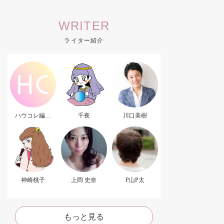
WRITER
ライター紹介
ハウコレ編集
千夜
川口美樹
部．
神崎桃子
上岡 史奈
P山P太
もっと見る