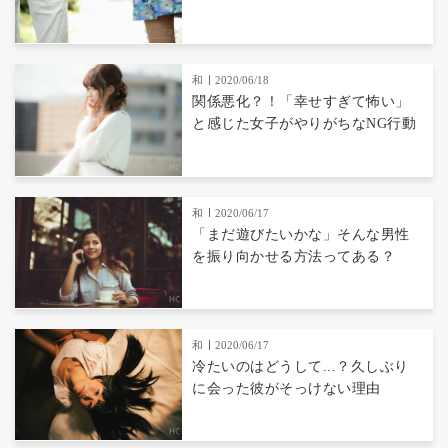
和
2020/06/18
関係悪化？！「幸せすぎて怖い」
と感じた女子がやりがちなNG行動
和
2020/06/17
「まだ遊びたいかな」そんな男性
を振り向かせる方法ってある？
和
2020/06/17
冷たいのはどうして...？久しぶり
に会った彼がそっけない理由