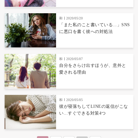
和
2020/05/20
「また私のこと書いている...」SNS
に悪口を書く彼への対処法
和
2020/05/07
自分をさらけ出すほうが、意外と
愛される理由
和
2020/05/05
彼が寝落ちしてLINEの返信がこな
い...すぐできる対策4つ