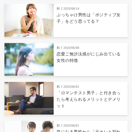
和
2020/06/14
ぶっちゃけ男性は「ポジティブ女
子」をどう思ってる？
和
2020/06/08
恋愛ご無沙汰感がにじみ出ている
女性の特徴
和
2020/06/01
「ロマンチスト男子」と付き合っ
たら考えられるメリットとデメリ
ット
和
2020/06/01
気になる男性から「元カレと別れ