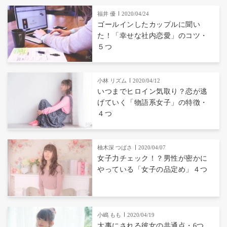
福井 優
2020/04/24
ゴールインしたカップルに聞い
た！「幸せな社内恋愛」のコツ・
５つ
小林 リズム
2020/04/12
いつまでヒロイン気取り？恋が逃
げていく「物語系女子」の特徴・
４つ
柚木深 つばさ
2020/04/07
女子力チェック！？男性が密かに
やっている「女子の品定め」４つ
小嶋 もも
2020/04/19
大事にされる彼女の共通点・6つ