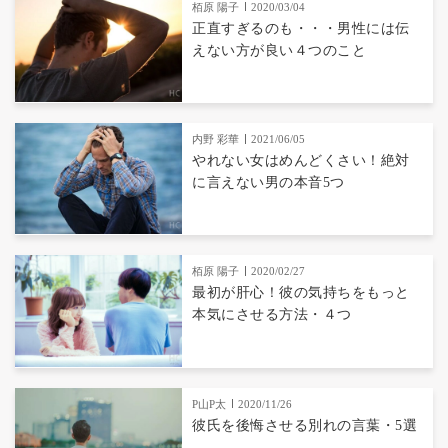
栢原 陽子
2020/03/04
正直すぎるのも・・・男性には伝
えない方が良い４つのこと
内野 彩華
2021/06/05
やれない女はめんどくさい！絶対
に言えない男の本音5つ
栢原 陽子
2020/02/27
最初が肝心！彼の気持ちをもっと
本気にさせる方法・４つ
P山P太
2020/11/26
彼氏を後悔させる別れの言葉・5選