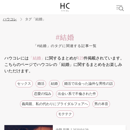
ハウコレ
タグ「結婚」
検索
#結婚
「#結婚」のタグに関連する記事一覧
トレンド ワード
ハウコレには
「結婚」
に関するまとめが
123
件掲載されています。
結婚
セックス
カップル
男の本音
モテテク
婚活
こちらのページでハウコレの「結婚」に関するまとめをお楽しみ
いただけます。
セックス
婚活
結婚
婚活で出会った論外な男性の話
恋愛の悩み
出会い系で不倫された件
義両親、私の代わりにブライダルフェアへ
男の本音
モテテク
内野 彩華
2020/04/29