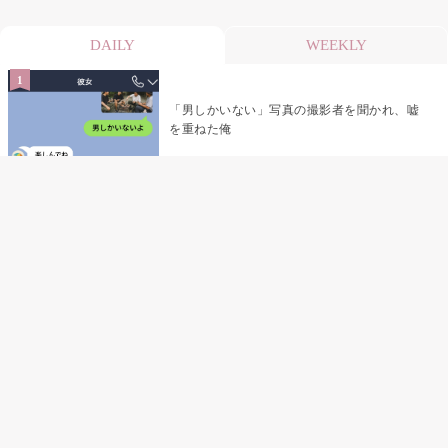
DAILY
WEEKLY
「男しかいない」写真の撮影者を聞かれ、嘘
を重ねた俺
「米」とだけ返してきた妻の真意を、俺はメ
ッセージ履歴の中に見つけた
指名客の予約を動かし続けた私が、定型文を
消して本当の理由を書くまで
夫の元恋人が招かれた私の結婚式→挨拶の列