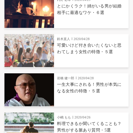
とにかくラク！姉がいる男が結婚
相手に最適なワケ・６選
鈴木直人
2020/04/28
可愛いけど付き合いたくないと思
わてしまう女性の特徴・５選
岩橋 健一郎
2020/04/28
一生大事にされる！男性が本気に
なる女性の特徴・５選
小嶋 もも
2020/04/26
料理できるか聞いてくることも？
男性がする脈あり質問・5選