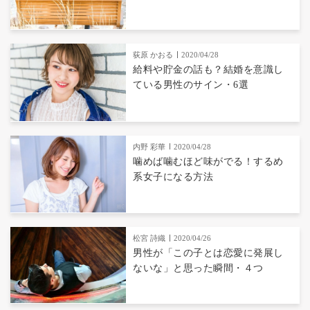
荻原 かおる
2020/04/28
給料や貯金の話も？結婚を意識し
ている男性のサイン・6選
内野 彩華
2020/04/28
噛めば噛むほど味がでる！するめ
系女子になる方法
松宮 詩織
2020/04/26
男性が「この子とは恋愛に発展し
ないな」と思った瞬間・４つ