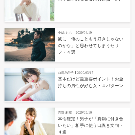
小嶋 もも
2020/04/19
彼に「俺のこともう好きじゃない
のかな」と思わせてしまうセリ
フ・４選
白鳥JAY子
2020/03/17
基本だけど最重要ポイント！お金
持ちの男性が好む女・４パターン
内野 彩華
2020/03/16
本命確定！男子が「真剣に付き合
いたい」相手に使う口説き文句・
４選