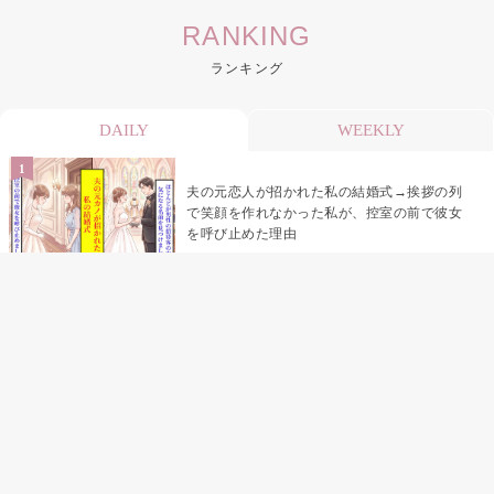
RANKING
ランキング
DAILY
WEEKLY
夫の元恋人が招かれた私の結婚式→挨拶の列
で笑顔を作れなかった私が、控室の前で彼女
を呼び止めた理由
助手席で寝たふりをした俺が、バーベキュー
の帰りに謝った理由
「景品は会費を納めている方が対象なんで
す」朝の体操の会で、私だけに届いていなか
った案内