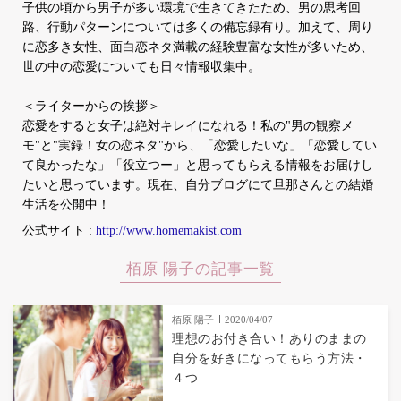
子供の頃から男子が多い環境で生きてきたため、男の思考回
路、行動パターンについては多くの備忘録有り。加えて、周り
に恋多き女性、面白恋ネタ満載の経験豊富な女性が多いため、
世の中の恋愛についても日々情報収集中。
＜ライターからの挨拶＞
恋愛をすると女子は絶対キレイになれる！私の"男の観察メ
モ"と"実録！女の恋ネタ"から、「恋愛したいな」「恋愛してい
て良かったな」「役立つー」と思ってもらえる情報をお届けし
たいと思っています。現在、自分ブログにて旦那さんとの結婚
生活を公開中！
公式サイト :
http://www.homemakist.com
栢原 陽子の記事一覧
栢原 陽子
2020/04/07
理想のお付き合い！ありのままの
自分を好きになってもらう方法・
４つ