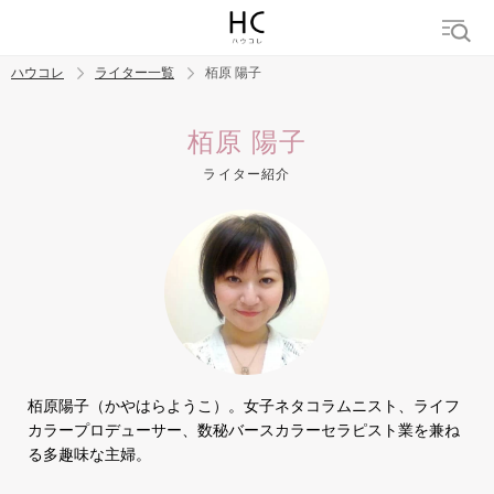
ハウコレ
ライター一覧
栢原 陽子
検索
栢原 陽子
ライター紹介
トレンド ワード
結婚
セックス
カップル
男の本音
モテテク
婚活
栢原陽子（かやはらようこ）。女子ネタコラムニスト、ライフ
カラープロデューサー、数秘バースカラーセラピスト業を兼ね
る多趣味な主婦。