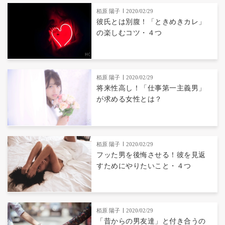
栢原 陽子
2020/02/29
彼氏とは別腹！「ときめきカレ」
の楽しむコツ・４つ
栢原 陽子
2020/02/29
将来性高し！「仕事第一主義男」
が求める女性とは？
栢原 陽子
2020/02/29
フッた男を後悔させる！彼を見返
すためにやりたいこと・４つ
栢原 陽子
2020/02/29
「昔からの男友達」と付き合うの