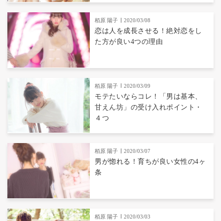
栢原 陽子
2020/03/08
恋は人を成長させる！絶対恋をし
た方が良い4つの理由
栢原 陽子
2020/03/09
モテたいならコレ！「男は基本、
甘えん坊」の受け入れポイント・
４つ
栢原 陽子
2020/03/07
男が惚れる！育ちが良い女性の4ヶ
条
栢原 陽子
2020/03/03