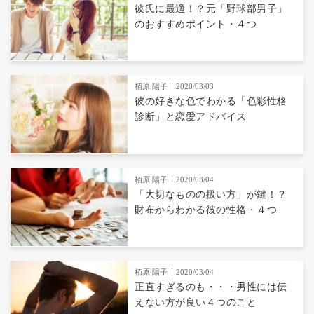
彼氏に最適！？元「野球部男子」
のおすすめポイント・４つ
栢原 陽子
2020/03/03
彼の好きな色でわかる「色彩性格
診断」と恋愛アドバイス
栢原 陽子
2020/03/04
「大切なものの扱い方」が鍵！？
財布からわかる彼の性格・４つ
栢原 陽子
2020/03/04
正直すぎるのも・・・男性には伝
えない方が良い４つのこと