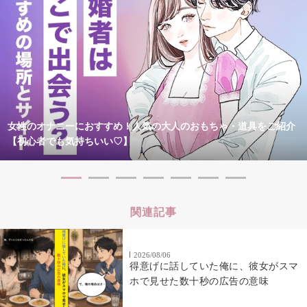
女性のオナニーにおすすめ！人気の大人のおもちゃ・道具をご紹介
【初心者でも気持ちいい♡】
関連記事
2026/08/06
得意げに話していた俺に、彼女がスマ
ホで見せた数十秒の広告の意味