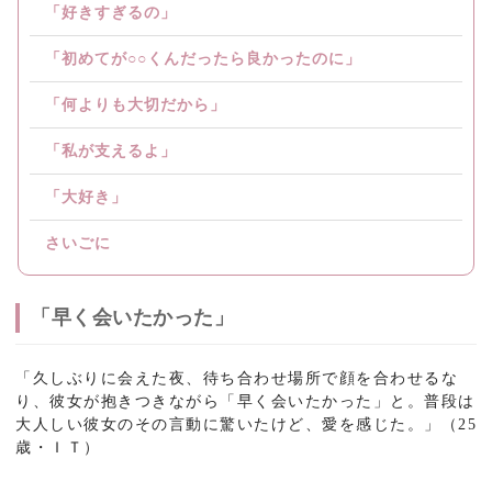
「好きすぎるの」
「初めてが○○くんだったら良かったのに」
「何よりも大切だから」
「私が支えるよ」
「大好き」
さいごに
「早く会いたかった」
「久しぶりに会えた夜、待ち合わせ場所で顔を合わせるな
り、彼女が抱きつきながら「早く会いたかった」と。普段は
大人しい彼女のその言動に驚いたけど、愛を感じた。」（25
歳・ＩＴ）