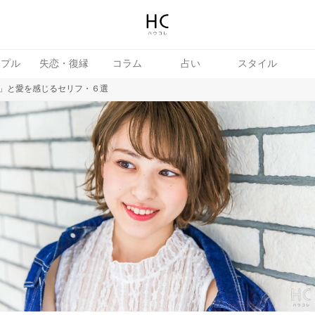
ップル
失恋・復縁
コラム
占い
スタイル
」と愛を感じるセリフ・６選
続き