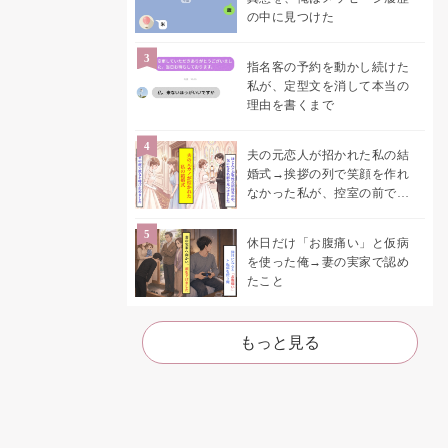
の中に見つけた
指名客の予約を動かし続けた
私が、定型文を消して本当の
理由を書くまで
夫の元恋人が招かれた私の結
婚式→挨拶の列で笑顔を作れ
なかった私が、控室の前で彼
女を呼び止めた理由
休日だけ「お腹痛い」と仮病
を使った俺→妻の実家で認め
たこと
もっと見る