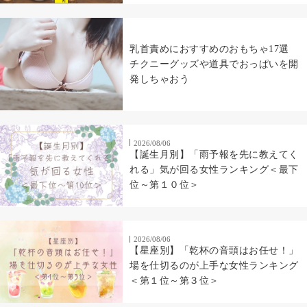
乳首責めにおすすめのおもちゃ17選
チクニーグッズや道具でおっぱいを開
発しちゃおう
2026/08/06
【誕生月別】「雨予報を先に教えてく
れる」気が回る女性ランキング＜最下
位～第１０位＞
2026/08/06
【星座別】「乾杯の音頭はお任せ！」
場を仕切るのが上手な女性ランキング
＜第１位～第３位＞