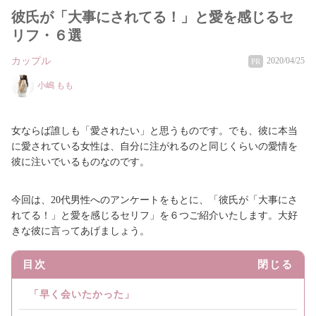
彼氏が「大事にされてる！」と愛を感じるセ
リフ・６選
カップル
2020/04/25
PR
小嶋 もも
女ならば誰しも「愛されたい」と思うものです。でも、彼に本当
に愛されている女性は、自分に注がれるのと同じくらいの愛情を
彼に注いでいるものなのです。
今回は、20代男性へのアンケートをもとに、「彼氏が「大事にさ
れてる！」と愛を感じるセリフ」を６つご紹介いたします。大好
きな彼に言ってあげましょう。
目次
閉じる
「早く会いたかった」