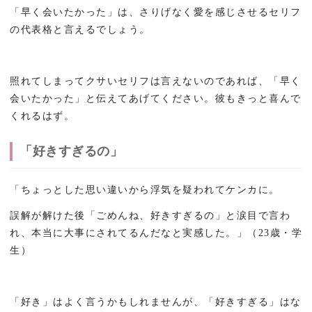
「早く会いたかった」は、さりげなく愛を感じさせるセリフ
の代表格と言えるでしょう。
照れてしまってクサいセリフは言えないのであれば、「早く
会いたかった」と伝えてあげてください。彼もきっと喜んで
くれるはず。
「好きすぎるの」
「ちょっとした思い違いから浮気を疑われてケンカに。
誤解が解けた後「ごめんね、好きすぎるの」と涙目で言わ
れ、本当に大事にされてるんだなと実感した。」（23歳・学
生）
「好き」はよく言うかもしれませんが、「好きすぎる」はな