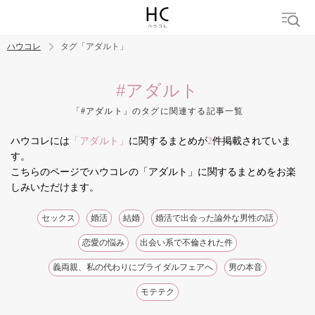
ハウコレ
タグ「アダルト」
検索
#アダルト
「#アダルト」のタグに関連する記事一覧
トレンド ワード
ハウコレには
「アダルト」
に関するまとめが
2
件掲載されていま
結婚
セックス
カップル
男の本音
モテテク
婚活
す。
こちらのページでハウコレの「アダルト」に関するまとめをお楽
しみいただけます。
セックス
婚活
結婚
婚活で出会った論外な男性の話
恋愛の悩み
出会い系で不倫された件
義両親、私の代わりにブライダルフェアへ
男の本音
モテテク