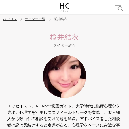
ハウコレ
ライター一覧
桜井結衣
検索
桜井結衣
ライター紹介
トレンド ワード
結婚
セックス
カップル
男の本音
モテテク
婚活
エッセイスト。All About恋愛ガイド。大学時代に臨床心理学を
専攻。心理学を活用しつつフィールドワークを実践し、友人知
人から数百件の相談を受け問題を解決。アドバイスをした相談
者の恋は長続きすると定評がある。心理学をベースに身近な事