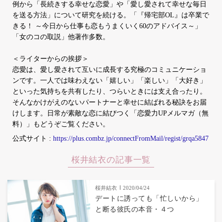
例から「長続きする幸せな恋愛」や「愛し愛されて幸せな毎日
を送る方法」について研究を続ける。「『帰宅部OL』は卒業で
きる！ ～今日から仕事も恋もうまくいく60のアドバイス～」
「女のコの取説」他著作多数。
＜ライターからの挨拶＞
恋愛は、愛し愛されて互いに成長する究極のコミュニケーショ
ンです。一人では味わえない「嬉しい」「楽しい」「大好き」
といった気持ちを共有したり、つらいときには支え合ったり。
そんなかけがえのないパートナーと幸せに結ばれる秘訣をお届
けします。日常が素敵な恋に結びつく「恋愛力UPメルマガ（無
料）」もどうぞご覧ください。
公式サイト :
https://plus.combz.jp/connectFromMail/regist/grqa5847
桜井結衣の記事一覧
桜井結衣
2020/04/24
デートに誘っても「忙しいから」
と断る彼氏の本音・４つ