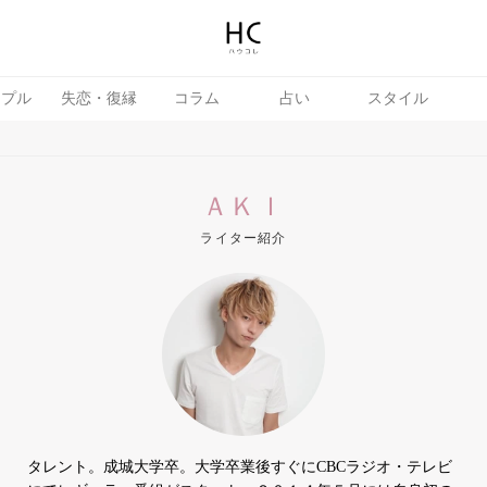
ップル
失恋・復縁
コラム
占い
スタイル
ＡＫＩ
ライター紹介
テテク
婚活
タレント。成城大学卒。大学卒業後すぐにCBCラジオ・テレビ