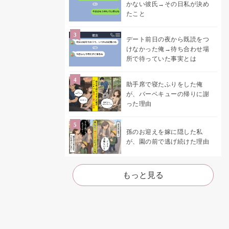
かない彼氏→その日私が決め
たこと
デート前日の夜から既読をつ
けなかった俺→待ち合わせ場
所で待っていた事実とは
助手席で寝たふりをした俺
が、バーベキューの帰りに謝
った理由
孫のお迎えを嫁に隠した私
が、園の前で逃げ続けた理由
もっと見る