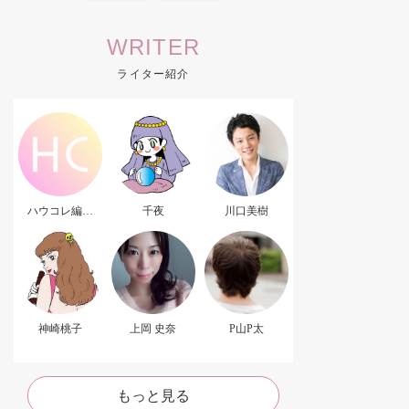
WRITER
ライター紹介
ハウコレ編集
千夜
川口美樹
部．
神崎桃子
上岡 史奈
P山P太
もっと見る