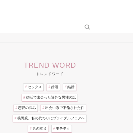
TREND WORD
トレンドワード
#
セックス
#
婚活
#
結婚
#
婚活で出会った論外な男性の話
#
恋愛の悩み
#
出会い系で不倫された件
#
義両親、私の代わりにブライダルフェアへ
#
男の本音
#
モテテク