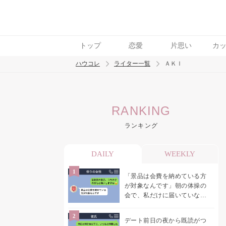
トップ
恋愛
片思い
カ
ハウコレ
ライター一覧
ＡＫＩ
検索
RANKING
トレンド ワード
ランキング
結婚
セックス
カップル
男の本音
モ
DAILY
WEEKLY
「景品は会費を納めている方
が対象なんです」朝の体操の
会で、私だけに届いていなか
った案内
デート前日の夜から既読がつ