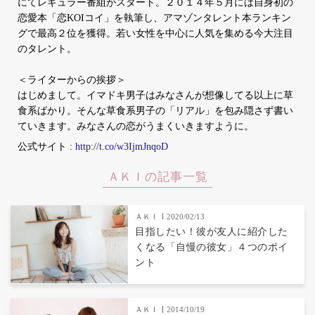
にてレギュラー番組がスタート。２０１４年５月には自身初の
恋愛本「恋KOIコイ」を執筆し、アマゾンタレント本ランキン
グで最高２位を獲得。若い女性を中心に人気を集める今大注目
のタレント。
＜ライターからの挨拶＞
はじめまして。イマドキ男子はみなさんが想像してる以上に草
食系ばかり。そんな草食系男子の「リアル」を包み隠さず書い
ていきます。みなさんの恋がうまくいきますように。
公式サイト :
http://t.co/w3IjmJnqoD
ＡＫＩの記事一覧
ＡＫＩ
2020/02/13
目指したい！彼が友人に紹介した
くなる「自慢の彼女」４つのポイ
ント
ＡＫＩ
2014/10/19