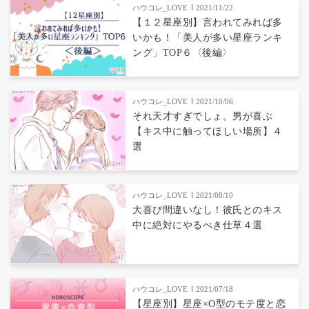
ハウコレ_LOVE
2021/11/22
【１２星座別】言われてみれば多
いかも！「美人が多い星座ランキ
ング」TOP６〈後編〉
ハウコレ_LOVE
2021/10/06
それ天才すぎでしょ。男が喜ぶ
【キス中に触ってほしい場所】４
選
ハウコレ_LOVE
2021/08/10
大喜び間違いなし！彼氏とのキス
中に絶対にやるべき仕草４選
ハウコレ_LOVE
2021/07/18
【星座別】星座×O型のモテ度と恋