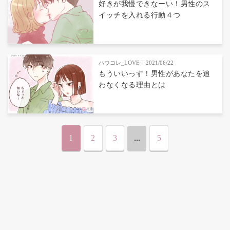
好きが我慢できなーい！男性のス
イッチを入れる行動４つ
ハウコレ_LOVE
2021/06/22
もういいっす！男性があなたを追
わなくなる理由とは
1
2
3
...
5