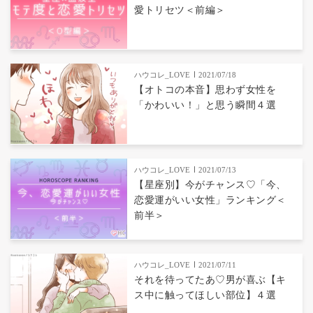
愛トリセツ＜前編＞
ハウコレ_LOVE
2021/07/18
【オトコの本音】思わず女性を
「かわいい！」と思う瞬間４選
ハウコレ_LOVE
2021/07/13
【星座別】今がチャンス♡「今、
恋愛運がいい女性」ランキング＜
前半＞
ハウコレ_LOVE
2021/07/11
それを待ってたあ♡男が喜ぶ【キ
ス中に触ってほしい部位】４選