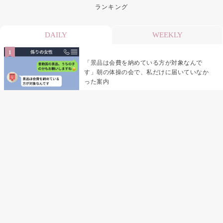
ランキング
DAILY
WEEKLY
「景品は会費を納めている方が対象なんで
す」朝の体操の会で、私だけに届いていなか
った案内
デート前日の夜から既読がつかない彼氏→そ
の日私が決めたこと
デート前日の夜から既読をつけなかった俺→
待ち合わせ場所で待っていた事実とは