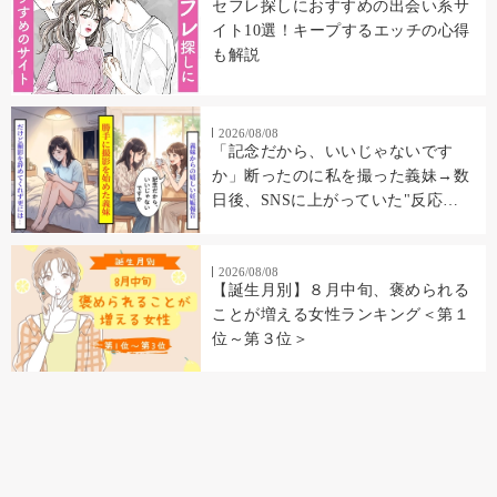
セフレ探しにおすすめの出会い系サ
イト10選！キープするエッチの心得
も解説
2026/08/08
「記念だから、いいじゃないです
か」断ったのに私を撮った義妹→数
日後、SNSに上がっていた"反応
集"に私の顔があった
2026/08/08
【誕生月別】８月中旬、褒められる
ことが増える女性ランキング＜第１
位～第３位＞