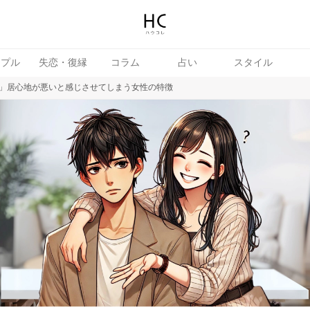
ップル
失恋・復縁
コラム
占い
スタイル
」居心地が悪いと感じさせてしまう女性の特徴