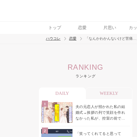
トップ
恋愛
片思い
カ
ハウコレ
恋愛
「なんかわかんないけど苦痛…
検索
RANKING
トレンド ワード
ランキング
恋愛
DAILY
WEEKLY
夫の元恋人が招かれた私の結
婚式→挨拶の列で笑顔を作れ
なかった私が、控室の前で彼
女を呼び止めた理由
「笑ってくれてると思って