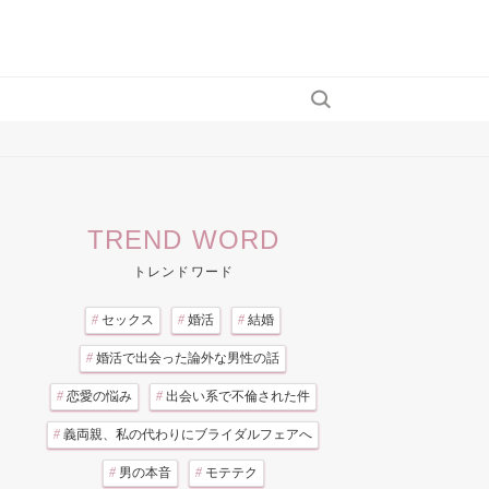
TREND WORD
トレンドワード
#
セックス
#
婚活
#
結婚
#
婚活で出会った論外な男性の話
#
恋愛の悩み
#
出会い系で不倫された件
#
義両親、私の代わりにブライダルフェアへ
#
男の本音
#
モテテク