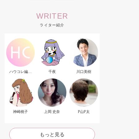
WRITER
ライター紹介
ハウコレ編集
千夜
川口美樹
部．
神崎桃子
上岡 史奈
P山P太
もっと見る