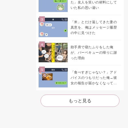
た」友人を笑いの材料にして
いた私の思い違い
「米」とだけ返してきた妻の
真意を、俺はメッセージ履歴
の中に見つけた
助手席で寝たふりをした俺
が、バーベキューの帰りに謝
った理由
「食べすぎじゃない？」アド
バイスのつもりだった俺→彼
女の報告が届かなくなって、
初めて自分の言葉を読み返し
た
もっと見る