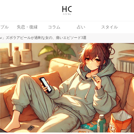
ップル
失恋・復縁
コラム
占い
スタイル
w」ズボラアピールが過剰な女の、痛いエピソード3選