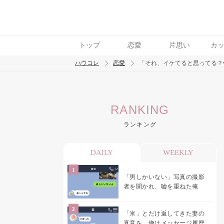
トップ
恋愛
片思い
カ
ハウコレ
恋愛
「それ、イケてると思ってる？
検索
RANKING
トレンド ワード
ランキング
恋愛
DAILY
WEEKLY
「男しかいない」写真の撮影
者を聞かれ、嘘を重ねた俺
「米」とだけ返してきた妻の
真意を、俺はメッセージ履歴