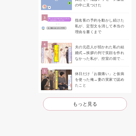
の中に見つけた
指名客の予約を動かし続けた
私が、定型文を消して本当の
理由を書くまで
夫の元恋人が招かれた私の結
婚式→挨拶の列で笑顔を作れ
なかった私が、控室の前で彼
女を呼び止めた理由
休日だけ「お腹痛い」と仮病
を使った俺→妻の実家で認め
たこと
もっと見る