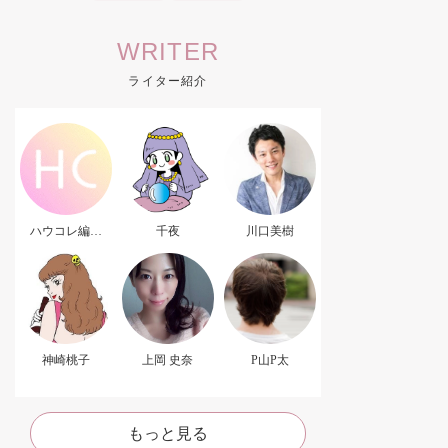
WRITER
ライター紹介
ハウコレ編集
千夜
川口美樹
部．
神崎桃子
上岡 史奈
P山P太
もっと見る