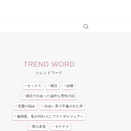
TREND WORD
トレンドワード
#
セックス
#
婚活
#
結婚
#
婚活で出会った論外な男性の話
#
恋愛の悩み
#
出会い系で不倫された件
#
義両親、私の代わりにブライダルフェアへ
#
男の本音
#
モテテク