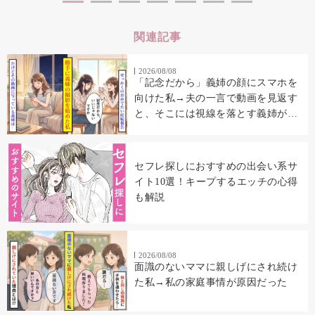
関連記事
2026/08/08
「記念だから」義姉の顔にスマホを
向けた私→夫の一言で動画を見返す
と、そこには視線を落とす義姉が映
っていた
セフレ探しにおすすめの出会い系サ
イト10選！キープするエッチの心得
も解説
2026/08/08
面識のないママに親しげにされ続け
た私→私の家庭事情が原因だった