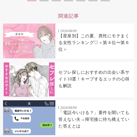
関連記事
2026/08/09
【星座別】この夏、異性にモテまく
る女性ランキング♡＜第４位〜第６
位＞
セフレ探しにおすすめの出会い系サ
イト10選！キープするエッチの心得
も解説
2026/08/09
「電話今いける？」要件を聞いても
答えない夫→帰宅後に待ち構えてい
た答えとは