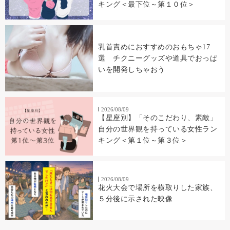
キング＜最下位～第１０位＞
乳首責めにおすすめのおもちゃ17
選 チクニーグッズや道具でおっぱ
いを開発しちゃおう
2026/08/09
【星座別】「そのこだわり、素敵」
自分の世界観を持っている女性ラン
キング＜第１位～第３位＞
2026/08/09
花火大会で場所を横取りした家族、
５分後に示された映像