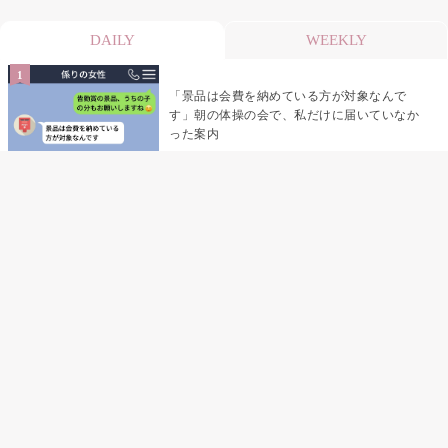
DAILY
WEEKLY
「景品は会費を納めている方が対象なんで
す」朝の体操の会で、私だけに届いていなか
った案内
デート前日の夜から既読がつかない彼氏→そ
の日私が決めたこと
デート前日の夜から既読をつけなかった俺→
待ち合わせ場所で待っていた事実とは
助手席で寝たふりをした俺が、バーベキュー