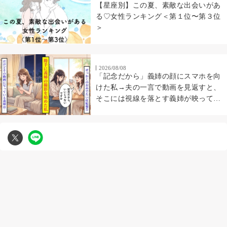
【星座別】この夏、素敵な出会いがあ
る♡女性ランキング＜第１位〜第３位
＞
2026/08/08
「記念だから」義姉の顔にスマホを向
けた私→夫の一言で動画を見返すと、
そこには視線を落とす義姉が映ってい
た