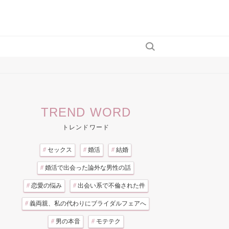
TREND WORD
トレンドワード
#
セックス
#
婚活
#
結婚
#
婚活で出会った論外な男性の話
#
恋愛の悩み
#
出会い系で不倫された件
#
義両親、私の代わりにブライダルフェアへ
#
男の本音
#
モテテク