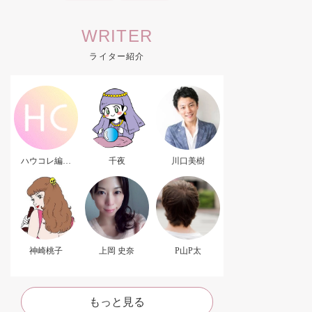
WRITER
ライター紹介
ハウコレ編集
千夜
川口美樹
部．
神崎桃子
上岡 史奈
P山P太
もっと見る