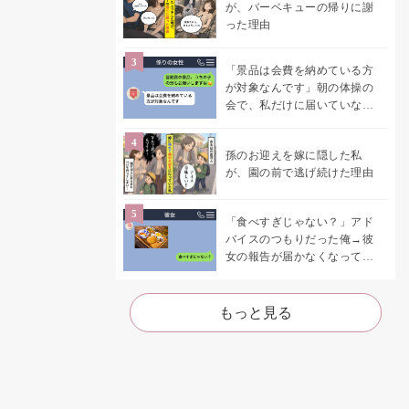
が、バーベキューの帰りに謝
った理由
「景品は会費を納めている方
が対象なんです」朝の体操の
会で、私だけに届いていなか
った案内
孫のお迎えを嫁に隠した私
が、園の前で逃げ続けた理由
「食べすぎじゃない？」アド
バイスのつもりだった俺→彼
女の報告が届かなくなって、
初めて自分の言葉を読み返し
た
もっと見る