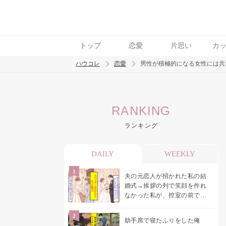
トップ
恋愛
片思い
カ
ハウコレ
恋愛
男性が積極的になる女性には共
検索
RANKING
トレンド ワード
ランキング
恋愛
DAILY
WEEKLY
夫の元恋人が招かれた私の結
婚式→挨拶の列で笑顔を作れ
なかった私が、控室の前で彼
女を呼び止めた理由
助手席で寝たふりをした俺