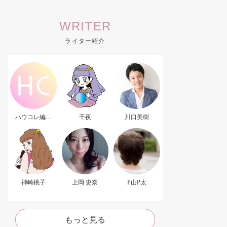
WRITER
ライター紹介
ハウコレ編集
千夜
川口美樹
部．
神崎桃子
上岡 史奈
P山P太
もっと見る