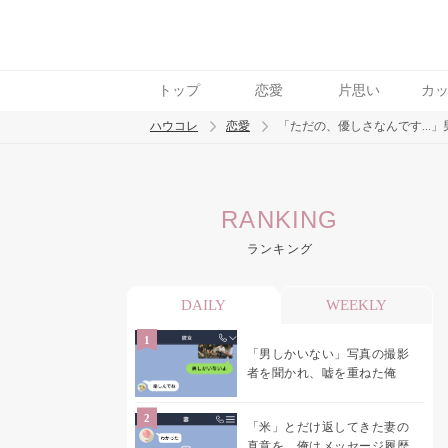
トップ
恋愛
片思い
カ
ハウコレ
恋愛
「ただの、優しさなんです..
検索
RANKING
トレンド ワード
ランキング
恋愛
DAILY
WEEKLY
「男しかいない」写真の撮影
者を聞かれ、嘘を重ねた俺
「米」とだけ返してきた妻の
真意を、俺はメッセージ履歴