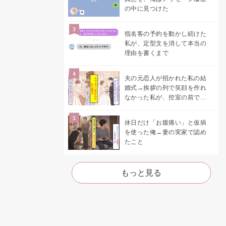
の中に見つけた
指名客の予約を動かし続けた
私が、定型文を消して本当の
理由を書くまで
夫の元恋人が招かれた私の結
婚式→挨拶の列で笑顔を作れ
なかった私が、控室の前で彼
女を呼び止めた理由
休日だけ「お腹痛い」と仮病
を使った俺→妻の実家で認め
たこと
もっと見る