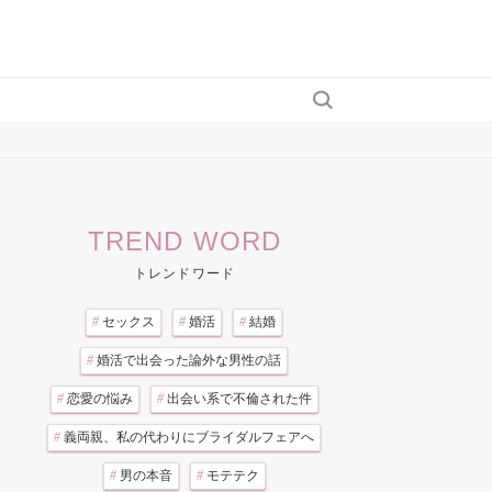
TREND WORD
トレンドワード
#
セックス
#
婚活
#
結婚
#
婚活で出会った論外な男性の話
#
恋愛の悩み
#
出会い系で不倫された件
#
義両親、私の代わりにブライダルフェアへ
#
男の本音
#
モテテク