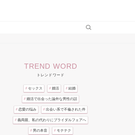
TREND WORD
トレンドワード
#
セックス
#
婚活
#
結婚
#
婚活で出会った論外な男性の話
#
恋愛の悩み
#
出会い系で不倫された件
#
義両親、私の代わりにブライダルフェアへ
#
男の本音
#
モテテク