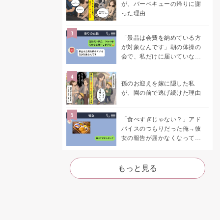
が、バーベキューの帰りに謝
った理由
「景品は会費を納めている方
が対象なんです」朝の体操の
会で、私だけに届いていなか
った案内
孫のお迎えを嫁に隠した私
が、園の前で逃げ続けた理由
「食べすぎじゃない？」アド
バイスのつもりだった俺→彼
女の報告が届かなくなって、
初めて自分の言葉を読み返し
た
もっと見る