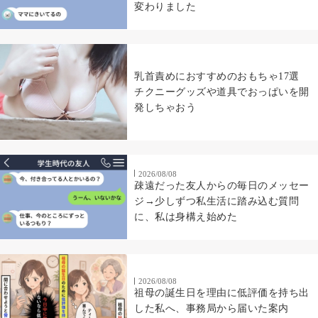
変わりました
乳首責めにおすすめのおもちゃ17選
チクニーグッズや道具でおっぱいを開
発しちゃおう
2026/08/08
疎遠だった友人からの毎日のメッセー
ジ→少しずつ私生活に踏み込む質問
に、私は身構え始めた
2026/08/08
祖母の誕生日を理由に低評価を持ち出
した私へ、事務局から届いた案内