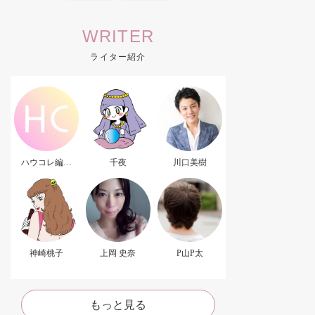
WRITER
ライター紹介
ハウコレ編集
千夜
川口美樹
部．
神崎桃子
上岡 史奈
P山P太
もっと見る