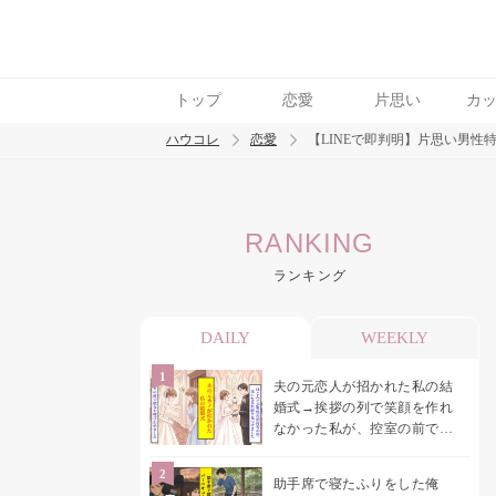
トップ
恋愛
片思い
カ
ハウコレ
恋愛
【LINEで即判明】片思い男性特
検索
RANKING
トレンド ワード
ランキング
恋愛
DAILY
WEEKLY
夫の元恋人が招かれた私の結
婚式→挨拶の列で笑顔を作れ
なかった私が、控室の前で彼
女を呼び止めた理由
助手席で寝たふりをした俺