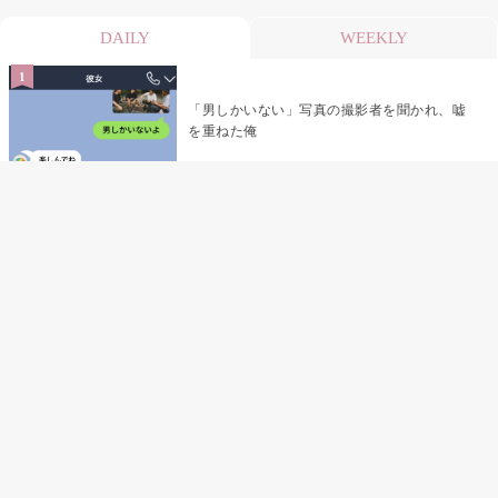
DAILY
WEEKLY
「男しかいない」写真の撮影者を聞かれ、嘘
を重ねた俺
「米」とだけ返してきた妻の真意を、俺はメ
ッセージ履歴の中に見つけた
指名客の予約を動かし続けた私が、定型文を
消して本当の理由を書くまで
夫の元恋人が招かれた私の結婚式→挨拶の列
で笑顔を作れなかった私が、控室の前で彼女