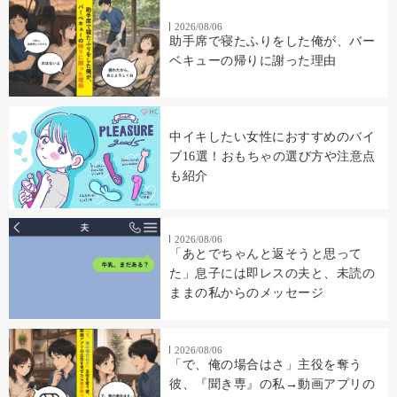
2026/08/06
助手席で寝たふりをした俺が、バー
ベキューの帰りに謝った理由
中イキしたい女性におすすめのバイ
ブ16選！おもちゃの選び方や注意点
も紹介
2026/08/06
「あとでちゃんと返そうと思って
た」息子には即レスの夫と、未読の
ままの私からのメッセージ
2026/08/06
「で、俺の場合はさ」主役を奪う
彼、『聞き専』の私→動画アプリの