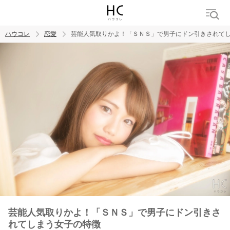
ハウコレ
恋愛
芸能人気取りかよ！「ＳＮＳ」で男子にドン引きされて
検索
トレンド ワード
恋愛
芸能人気取りかよ！「ＳＮＳ」で男子にドン引きさ
れてしまう女子の特徴