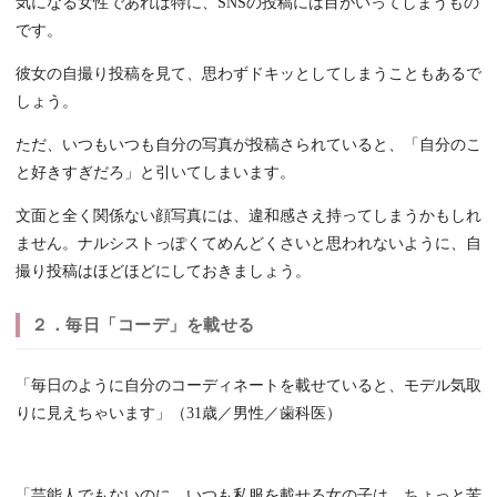
気になる女性であれば特に、SNSの投稿には目がいってしまうもの
です。
彼女の自撮り投稿を見て、思わずドキッとしてしまうこともあるで
しょう。
ただ、いつもいつも自分の写真が投稿さられていると、「自分のこ
と好きすぎだろ」と引いてしまいます。
文面と全く関係ない顔写真には、違和感さえ持ってしまうかもしれ
ません。ナルシストっぽくてめんどくさいと思われないように、自
撮り投稿はほどほどにしておきましょう。
２．毎日「コーデ」を載せる
「毎日のように自分のコーディネートを載せていると、モデル気取
りに見えちゃいます」（31歳／男性／歯科医）
「芸能人でもないのに、いつも私服を載せる女の子は、ちょっと苦