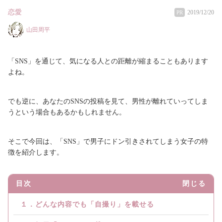
恋愛
2019/12/20
PR
山田周平
「SNS」を通じて、気になる人との距離が縮まることもあります
よね。
でも逆に、あなたのSNSの投稿を見て、男性が離れていってしま
うという場合もあるかもしれません。
そこで今回は、「SNS」で男子にドン引きされてしまう女子の特
徴を紹介します。
目次
閉じる
１．どんな内容でも「自撮り」を載せる