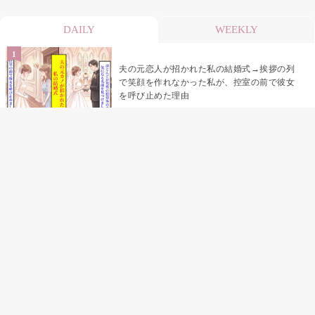
DAILY
WEEKLY
夫の元恋人が招かれた私の結婚式→挨拶の列
で笑顔を作れなかった私が、控室の前で彼女
を呼び止めた理由
助手席で寝たふりをした俺が、バーベキュー
の帰りに謝った理由
「景品は会費を納めている方が対象なんで
す」朝の体操の会で、私だけに届いていなか
った案内
孫のお迎えを嫁に隠した私が、園の前で逃げ