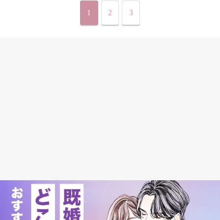
1
2
3