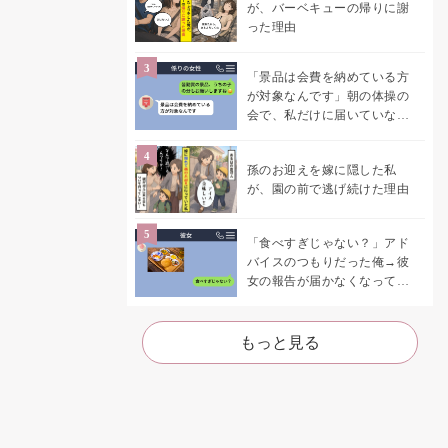
が、バーベキューの帰りに謝
った理由
「景品は会費を納めている方
が対象なんです」朝の体操の
会で、私だけに届いていなか
った案内
孫のお迎えを嫁に隠した私
が、園の前で逃げ続けた理由
「食べすぎじゃない？」アド
バイスのつもりだった俺→彼
女の報告が届かなくなって、
初めて自分の言葉を読み返し
た
もっと見る