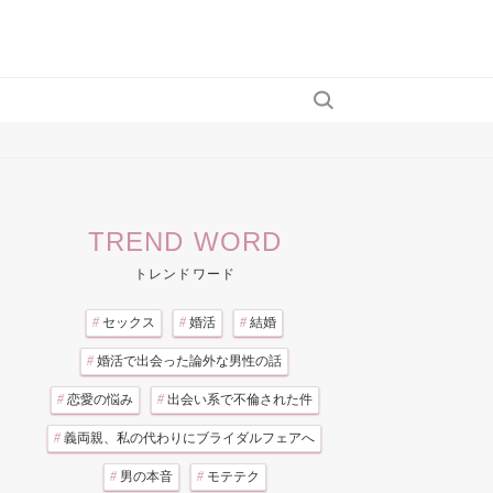
TREND WORD
トレンドワード
#
セックス
#
婚活
#
結婚
#
婚活で出会った論外な男性の話
#
恋愛の悩み
#
出会い系で不倫された件
#
義両親、私の代わりにブライダルフェアへ
#
男の本音
#
モテテク