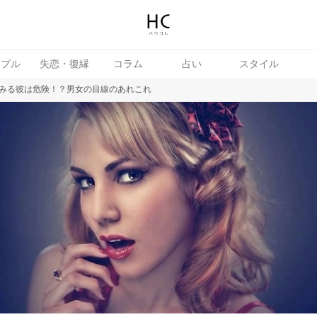
ップル
失恋・復縁
コラム
占い
スタイル
みる彼は危険！？男女の目線のあれこれ