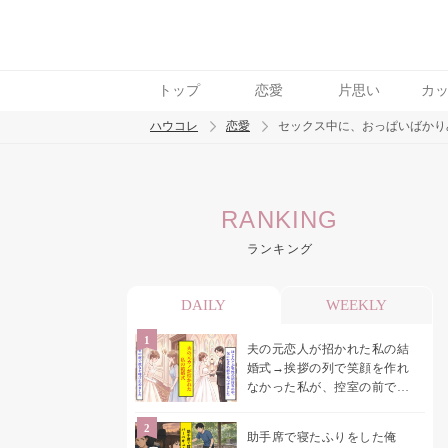
トップ
恋愛
片思い
カ
ハウコレ
恋愛
セックス中に、おっぱいばかり
検索
RANKING
トレンド ワード
ランキング
恋愛
DAILY
WEEKLY
夫の元恋人が招かれた私の結
婚式→挨拶の列で笑顔を作れ
なかった私が、控室の前で彼
女を呼び止めた理由
助手席で寝たふりをした俺