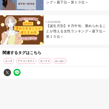
ング＜最下位～第１０位＞
2026/08/08
【誕生月別】８月中旬、褒められるこ
とが増える女性ランキング＜最下位～
第１０位＞
関連するタグはこちら
エッチ
アイコンタクト
セックス
おっぱい