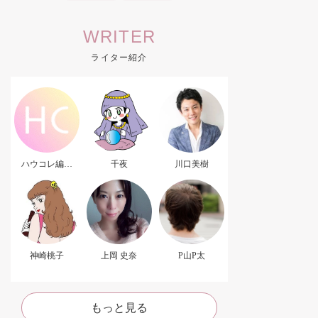
WRITER
ライター紹介
ハウコレ編集
千夜
川口美樹
部．
神崎桃子
上岡 史奈
P山P太
もっと見る