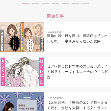
関連記事
2026/08/08
祖母の誕生日を理由に低評価を持ち出
した私へ、事務局から届いた案内
セフレ探しにおすすめの出会い系サイ
ト10選！キープするエッチの心得も解
説
2026/08/08
【誕生月別】「映画のエンドロールま
で観る」余韻を大切にする女性ランキ