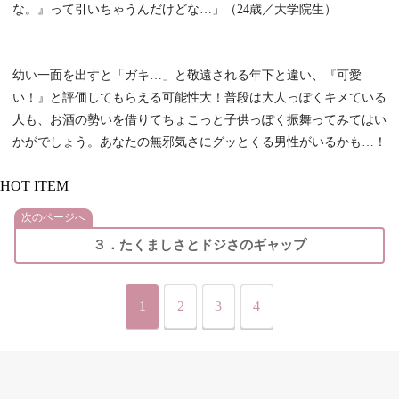
な。』って引いちゃうんだけどな…」（24歳／大学院生）
幼い一面を出すと「ガキ…」と敬遠される年下と違い、『可愛
い！』と評価してもらえる可能性大！普段は大人っぽくキメている
人も、お酒の勢いを借りてちょこっと子供っぽく振舞ってみてはい
かがでしょう。あなたの無邪気さにグッとくる男性がいるかも…！
HOT ITEM
次のページへ
３．たくましさとドジさのギャップ
1
2
3
4