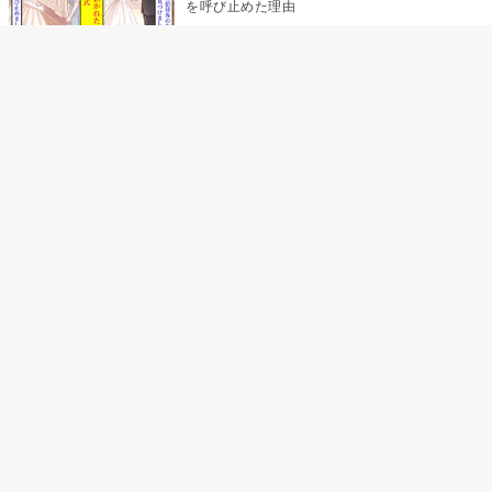
を呼び止めた理由
助手席で寝たふりをした俺が、バーベキュー
の帰りに謝った理由
「景品は会費を納めている方が対象なんで
す」朝の体操の会で、私だけに届いていなか
った案内
孫のお迎えを嫁に隠した私が、園の前で逃げ
続けた理由
「食べすぎじゃない？」アドバイスのつもり
だった俺→彼女の報告が届かなくなって、初