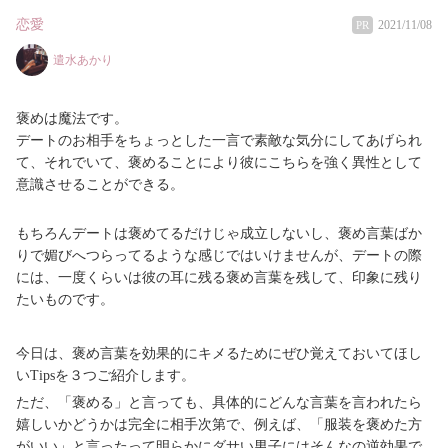
恋愛
2021/11/08
PR
遣水あかり
褒めは魔法です。
デートのお相手をちょっとした一言で素敵な気分にしてあげられ
て、それでいて、褒めることにより彼にこちらを強く異性として
意識させることができる。
もちろんデートは褒めてるだけじゃ成立しないし、褒め言葉ばか
りで媚びへつらってるような感じではいけませんが、デートの際
には、一度くらいは彼の耳に残る褒め言葉を残して、印象に残り
たいものです。
今日は、褒め言葉を効果的にキメるためにぜひ覚えておいてほし
いTipsを３つご紹介します。
ただ、「褒める」と言っても、具体的にどんな言葉を言われたら
嬉しいかどうかは完全に相手次第で、例えば、「服装を褒めた方
がいい」と言ったって明らかにダサい男子にはそんなの逆効果で