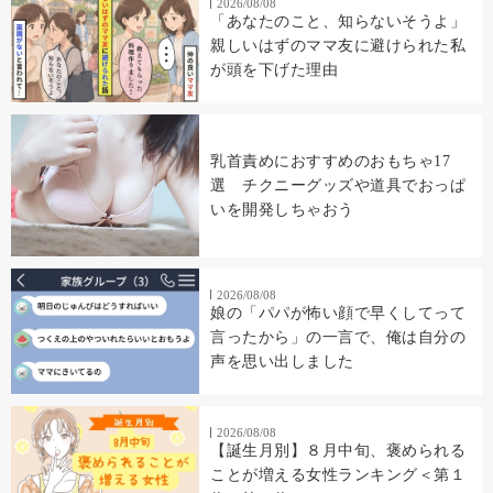
2026/08/08
「あなたのこと、知らないそうよ」
親しいはずのママ友に避けられた私
が頭を下げた理由
乳首責めにおすすめのおもちゃ17
選 チクニーグッズや道具でおっぱ
いを開発しちゃおう
2026/08/08
娘の「パパが怖い顔で早くしてって
言ったから」の一言で、俺は自分の
声を思い出しました
2026/08/08
【誕生月別】８月中旬、褒められる
ことが増える女性ランキング＜第１