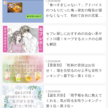
2026/08/06
「食べすぎじゃない？」アドバイス
のつもりだった俺→彼女の報告が届
かなくなって、初めて自分の言葉を
読み返した
セフレ探しにおすすめの出会い系サ
イト10選！キープするエッチの心得
も解説
2026/08/06
【星座別】「乾杯の音頭はお任
せ！」場を仕切るのが上手な女性ラ
ンキング＜最下位～第１０位＞
2026/08/06
【誕生月別】「雨予報を先に教えて
くれる」気が回る女性ランキング＜
第１位～第３位＞