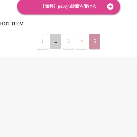
【無料】parcy’s診断を受ける
HOT ITEM
1
...
3
4
5