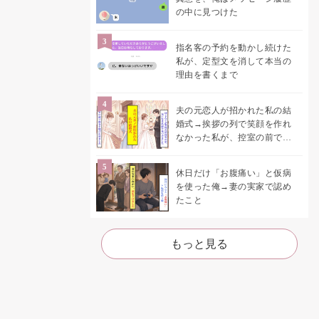
の中に見つけた
指名客の予約を動かし続けた
私が、定型文を消して本当の
理由を書くまで
夫の元恋人が招かれた私の結
婚式→挨拶の列で笑顔を作れ
なかった私が、控室の前で彼
女を呼び止めた理由
休日だけ「お腹痛い」と仮病
を使った俺→妻の実家で認め
たこと
もっと見る