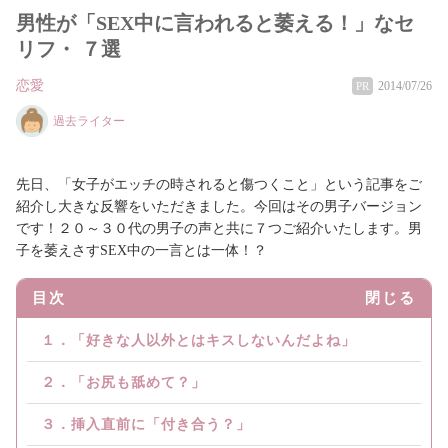
男性が「SEX中に言われると萎える！」なセ
リフ・ ７選
恋愛
2014/07/26
PR
過去ライター
先日、「女子がエッチの時されると傷つくこと」という記事をご
紹介し大きな反響をいただきました。今回はその男子バージョン
です！２０～３０代の男子の声と共に７つご紹介いたします。男
子を萎えさすSEX中の一言とは一体！？
目次
閉じる
１．「好きな人以外とはキスしないんだよね」
２．「お尻も舐めて？」
３．挿入直前に「付き合う？」