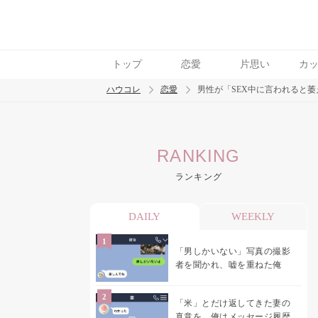
トップ
恋愛
片思い
カ
ハウコレ
恋愛
男性が「SEX中に言われると萎
検索
RANKING
トレンド ワード
ランキング
恋愛
DAILY
WEEKLY
「男しかいない」写真の撮影
者を聞かれ、嘘を重ねた俺
「米」とだけ返してきた妻の
真意を、俺はメッセージ履歴