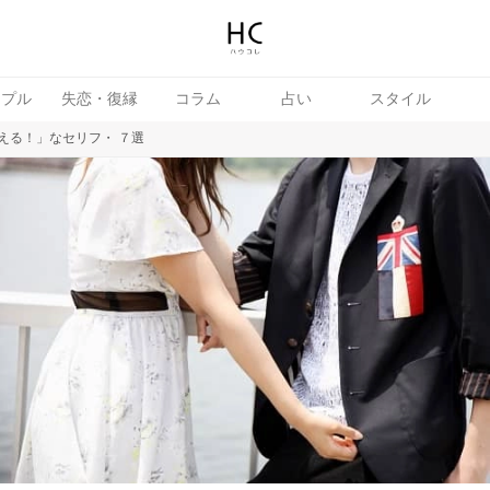
ップル
失恋・復縁
コラム
占い
スタイル
える！」なセリフ・ ７選