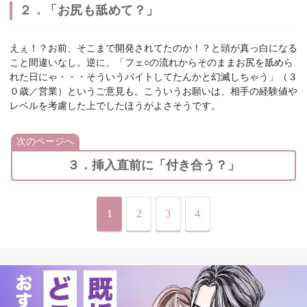
２．「お尻も舐めて？」
えぇ！？お前、そこまで開発されてたのか！？と頭が真っ白になる
こと間違いなし。逆に、「フェ○の流れからそのままお尻を舐めら
れた日にゃ・・・そういうバイトしてたんかと幻滅しちゃう」（３
０歳／営業）というご意見も。こういうお願いは、相手の経験値や
レベルを考慮した上でしたほうがよさそうです。
次のページへ
３．挿入直前に「付き合う？」
1
2
3
4