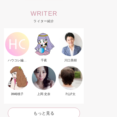
WRITER
ライター紹介
ハウコレ編集
千夜
川口美樹
部．
神崎桃子
上岡 史奈
P山P太
もっと見る