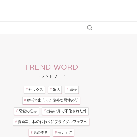
TREND WORD
トレンドワード
#
セックス
#
婚活
#
結婚
#
婚活で出会った論外な男性の話
#
恋愛の悩み
#
出会い系で不倫された件
#
義両親、私の代わりにブライダルフェアへ
#
男の本音
#
モテテク