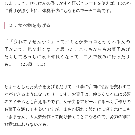
しましょう。せっけんの香りがする汗拭きシートを使えば、ほのか
に香りが漂う上に、体臭予防にもなるので一石二鳥です。
２．食べ物をあげる
「『疲れてませんか？』ってグミとかチョコとかくれる女の
子がいて、気が利くなーと思った。こっちからもお菓子あげ
たりしてるうちに段々仲良くなって、二人で飲みに行ったり
も。」（25歳・SE）
ちょっとしたお菓子をあげるだけで、仕事の合間に会話を交わすこ
とができるようになったりします。お菓子は、仲良くなるには必須
のアイテムとも言えるのです。女子力をアピールするべく手作りの
お菓子を渡しても良いですが、まさか隠れて彼だけに渡すわけにも
いきません。大人数分作って配り歩くことになるので、労力の割に
好意は伝わらないかも。