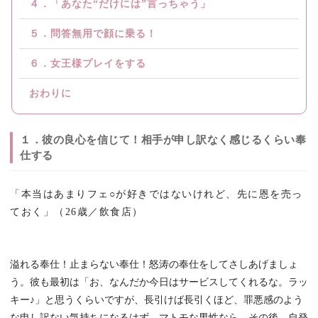
４．「あなた“だけには”言っちゃう」
５．問答無用で顔に乗る！
６．女王様プレイをする
おわりに
１．彼の良心を信じて！相手が申し訳なく感じるくらい奉
仕する
「本当はあまりフェ○が好きではないけれど、先に恩を売っ
ておく」（26歳／飲食店）
溢れる奉仕！止まらない奉仕！怒涛の奉仕をしてさしあげましょ
う。彼も最初は「お、なんだか今日はサービスしてくれるな。ラッ
キー♪」と思うくらいですが、長引けば長引くほど、罪悪感のよう
な申し訳ない気持ちになるはず。マトモな男性なら。その後、自発