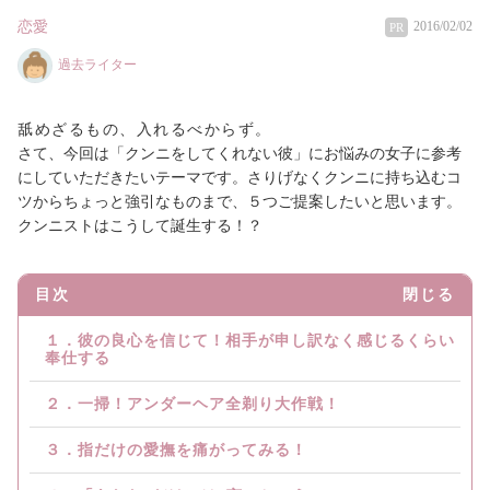
恋愛
2016/02/02
PR
過去ライター
舐めざるもの、入れるべからず。
さて、今回は「クンニをしてくれない彼」にお悩みの女子に参考
にしていただきたいテーマです。さりげなくクンニに持ち込むコ
ツからちょっと強引なものまで、５つご提案したいと思います。
クンニストはこうして誕生する！？
目次
閉じる
１．彼の良心を信じて！相手が申し訳なく感じるくらい
奉仕する
２．一掃！アンダーヘア全剃り大作戦！
３．指だけの愛撫を痛がってみる！