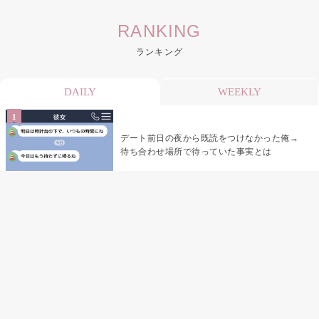
RANKING
ランキング
DAILY
WEEKLY
デート前日の夜から既読をつけなかった俺→
待ち合わせ場所で待っていた事実とは
デート前日の夜から既読がつかない彼氏→そ
の日私が決めたこと
娘の「パパが怖い顔で早くしてって言ったか
ら」の一言で、俺は自分の声を思い出しまし
た