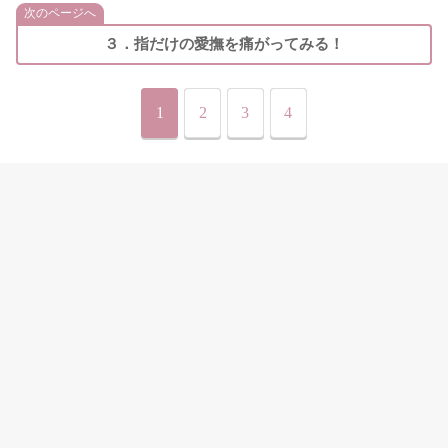
次のページへ
３．指だけの愛撫を痛がってみる！
1
2
3
4