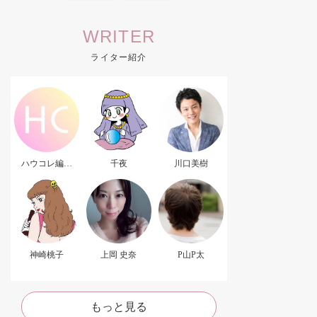
WRITER
ライター紹介
ハウコレ編集
千夜
川口美樹
部．
神崎桃子
上岡 史奈
P山P太
もっと見る