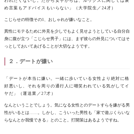
われたくないし。だから女子からは、ルックスに関しては褒
め言葉もアドバイスもいらない」（大学院生／24才）
こじらせの特徴その1、おしゃれが嫌いなこと。
異性にモテるために外見を少しでもよく見せようとしている自分自
身に腹が立つ「こじらせ男子」には、まず彼らの外見についてはそ
っとしておいてあげることが大切なようです。
２．デートが嫌い
「デートが本当に嫌い。一緒に歩いている女性より絶対に格
好悪いし、それを周りの通行人に嘲笑われている気がしてイ
ヤだ」（運送業／27才）
なんということでしょう。気になる女性とのデートすらを嫌がる男
性がいるとは……。しかし、こういった男性も「家で遊ぶくらいな
らなんとか我慢できる」とのこと。打開策はあるようですね。