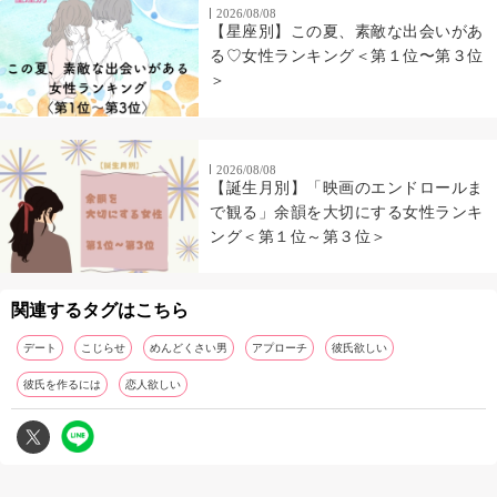
2026/08/08
【星座別】この夏、素敵な出会いがあ
る♡女性ランキング＜第１位〜第３位
＞
2026/08/08
【誕生月別】「映画のエンドロールま
で観る」余韻を大切にする女性ランキ
ング＜第１位～第３位＞
関連するタグはこちら
デート
こじらせ
めんどくさい男
アプローチ
彼氏欲しい
彼氏を作るには
恋人欲しい