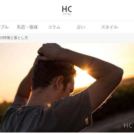
ップル
失恋・復縁
コラム
占い
スタイル
の特徴と落とし方