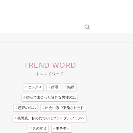
TREND WORD
トレンドワード
#
セックス
#
婚活
#
結婚
#
婚活で出会った論外な男性の話
#
恋愛の悩み
#
出会い系で不倫された件
#
義両親、私の代わりにブライダルフェアへ
#
男の本音
#
モテテク