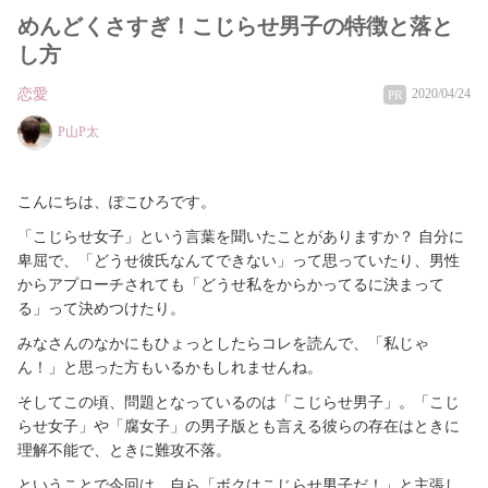
めんどくさすぎ！こじらせ男子の特徴と落と
し方
恋愛
2020/04/24
PR
P山P太
こんにちは、ぽこひろです。
「こじらせ女子」という言葉を聞いたことがありますか？ 自分に
卑屈で、「どうせ彼氏なんてできない」って思っていたり、男性
からアプローチされても「どうせ私をからかってるに決まって
る」って決めつけたり。
みなさんのなかにもひょっとしたらコレを読んで、「私じゃ
ん！」と思った方もいるかもしれませんね。
そしてこの頃、問題となっているのは「こじらせ男子」。「こじ
らせ女子」や「腐女子」の男子版とも言える彼らの存在はときに
理解不能で、ときに難攻不落。
ということで今回は、自ら「ボクはこじらせ男子だ！」と主張し