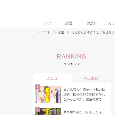
トップ
恋愛
片思い
カ
ハウコレ
恋愛
めんどくさすぎ！こじらせ男子
検索
RANKING
トレンド ワード
ランキング
恋愛
DAILY
WEEKLY
夫の元恋人が招かれた私の結
婚式→挨拶の列で笑顔を作れ
なかった私が、控室の前で彼
女を呼び止めた理由
助手席で寝たふりをした俺