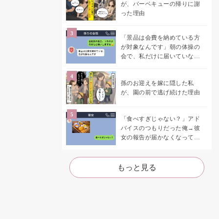
が、バーベキューの帰りに謝
った理由
「景品は会費を納めている方
が対象なんです」朝の体操の
会で、私だけに届いていなか
った案内
孫のお迎えを嫁に隠した私
が、園の前で逃げ続けた理由
「食べすぎじゃない？」アド
バイスのつもりだった俺→彼
女の報告が届かなくなって、
初めて自分の言葉を読み返し
た
もっと見る