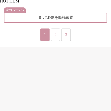
HOT ITEM
次のページへ
３．LINEを既読放置
1
2
3