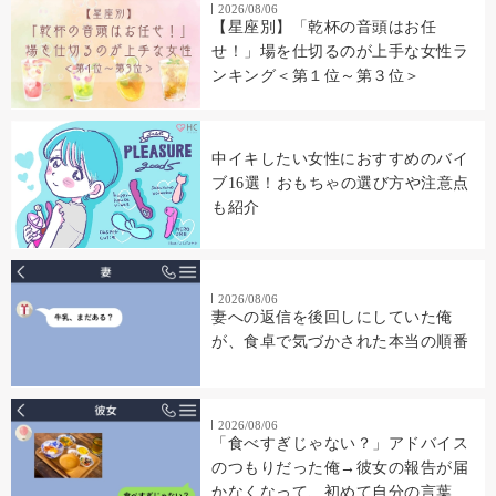
2026/08/06
【星座別】「乾杯の音頭はお任
せ！」場を仕切るのが上手な女性ラ
ンキング＜第１位～第３位＞
中イキしたい女性におすすめのバイ
ブ16選！おもちゃの選び方や注意点
も紹介
2026/08/06
妻への返信を後回しにしていた俺
が、食卓で気づかされた本当の順番
2026/08/06
「食べすぎじゃない？」アドバイス
のつもりだった俺→彼女の報告が届
かなくなって、初めて自分の言葉を