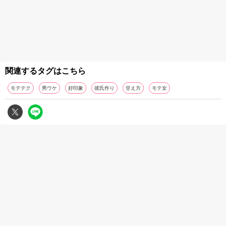
関連するタグはこちら
モテテク
男ウケ
好印象
彼氏作り
甘え方
モテ女