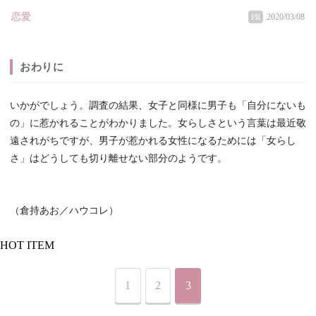
恋愛
2020/03/08
PR
おわりに
いかがでしょう。調査の結果、女子と同様に男子も「自分にないも
の」に惹かれることがわかりました。女らしさという言葉は最近敬
遠されがちですが、男子が惹かれる女性になるためには「女らし
さ」はどうしても切り離せない部分のようです。
（倉持あお／ハウコレ）
HOT ITEM
1
2
3