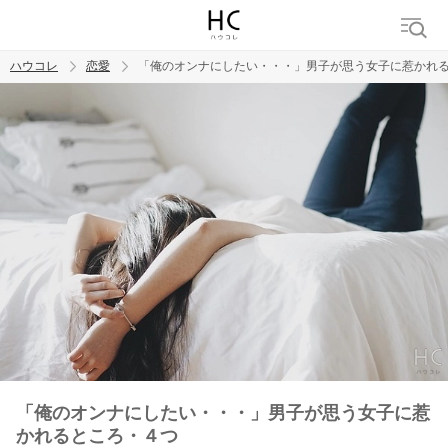
ハウコレ
恋愛
「俺のオンナにしたい・・・」男子が思う女子に惹かれ
検索
トレンド ワード
恋愛
「俺のオンナにしたい・・・」男子が思う女子に惹
かれるところ・４つ