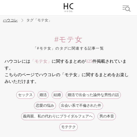
ハウコレ
タグ「モテ女」
検索
#モテ女
「#モテ女」のタグに関連する記事一覧
トレンド ワード
ハウコレには
「モテ女」
に関するまとめが
125
件掲載されていま
結婚
セックス
カップル
男の本音
モテテク
婚活
す。
こちらのページでハウコレの「モテ女」に関するまとめをお楽し
みいただけます。
セックス
婚活
結婚
婚活で出会った論外な男性の話
恋愛の悩み
出会い系で不倫された件
義両親、私の代わりにブライダルフェアへ
男の本音
モテテク