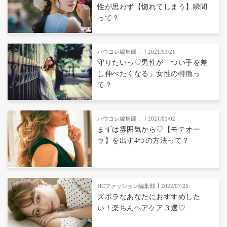
性が思わず【惚れてしまう】瞬間
って？
ハウコレ編集部．
2021/03/21
守りたいっ♡男性が「つい手を差
し伸べたくなる」女性の特徴っ
て？
ハウコレ編集部．
2021/01/02
まずは雰囲気から♡【モテオー
ラ】を出す4つの方法って？
HCファッション編集部
2022/07/25
ズボラなあなたにおすすめした
い！楽ちんヘアケア３選♡