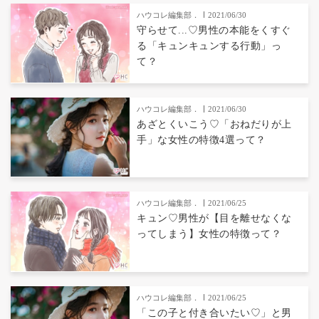
ハウコレ編集部．
2021/06/30
守らせて...♡男性の本能をくすぐ
る「キュンキュンする行動」っ
て？
ハウコレ編集部．
2021/06/30
あざとくいこう♡「おねだりが上
手」な女性の特徴4選って？
ハウコレ編集部．
2021/06/25
キュン♡男性が【目を離せなくな
ってしまう】女性の特徴って？
ハウコレ編集部．
2021/06/25
「この子と付き合いたい♡」と男