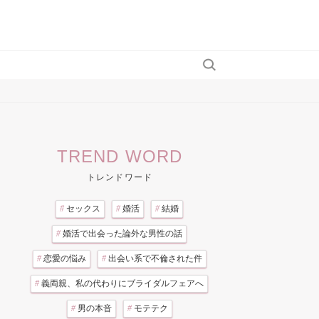
TREND WORD
トレンドワード
#
セックス
#
婚活
#
結婚
#
婚活で出会った論外な男性の話
#
恋愛の悩み
#
出会い系で不倫された件
#
義両親、私の代わりにブライダルフェアへ
#
男の本音
#
モテテク