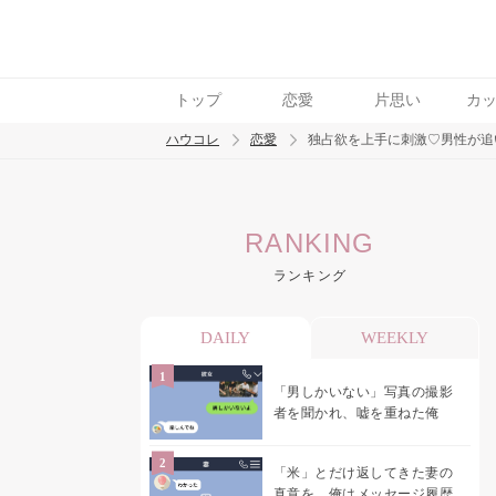
トップ
恋愛
片思い
カ
ハウコレ
恋愛
独占欲を上手に刺激♡男性が追
検索
RANKING
トレンド ワード
ランキング
恋愛
DAILY
WEEKLY
「男しかいない」写真の撮影
者を聞かれ、嘘を重ねた俺
「米」とだけ返してきた妻の
真意を、俺はメッセージ履歴