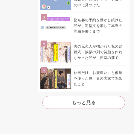
の中に見つけた
指名客の予約を動かし続けた
私が、定型文を消して本当の
理由を書くまで
夫の元恋人が招かれた私の結
婚式→挨拶の列で笑顔を作れ
なかった私が、控室の前で彼
女を呼び止めた理由
休日だけ「お腹痛い」と仮病
を使った俺→妻の実家で認め
たこと
もっと見る