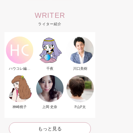
WRITER
ライター紹介
ハウコレ編集
千夜
川口美樹
部．
神崎桃子
上岡 史奈
P山P太
もっと見る