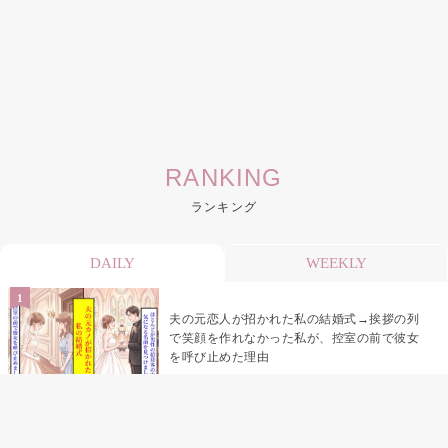
RANKING
ランキング
DAILY
WEEKLY
夫の元恋人が招かれた私の結婚式→挨拶の列
で笑顔を作れなかった私が、控室の前で彼女
を呼び止めた理由
助手席で寝たふりをした俺が、バーベキュー