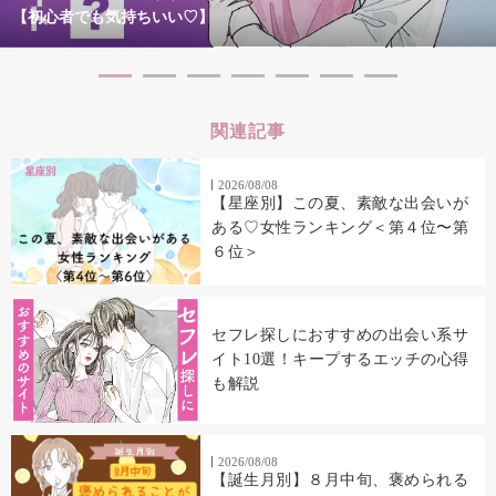
【初心者でも気持ちいい♡】
関連記事
2026/08/08
【星座別】この夏、素敵な出会いが
ある♡女性ランキング＜第４位〜第
６位＞
セフレ探しにおすすめの出会い系サ
イト10選！キープするエッチの心得
も解説
2026/08/08
【誕生月別】８月中旬、褒められる