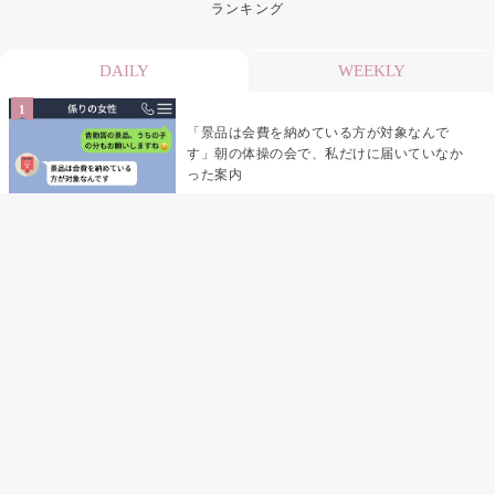
ランキング
DAILY
WEEKLY
「景品は会費を納めている方が対象なんで
す」朝の体操の会で、私だけに届いていなか
った案内
デート前日の夜から既読がつかない彼氏→そ
の日私が決めたこと
デート前日の夜から既読をつけなかった俺→
待ち合わせ場所で待っていた事実とは