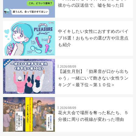
彼からの誤送信で、嘘を知った日
中イキしたい女性におすすめのバイ
ブ16選！おもちゃの選び方や注意点
も紹介
2026/08/09
【誕生月別】「効果音が口から出ち
ゃう」一緒にいて飽きない女性ラン
キング＜最下位～第１０位＞
2026/08/09
花火大会で場所を奪った私たち、５
分後に周りの視線が変わった理由