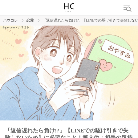
ハウコレ
恋愛
「返信遅れたら負け!?」【LINEでの駆け引きで失敗し
検索
トレンド ワード
恋愛
「返信遅れたら負け!?」【LINEでの駆け引きで失
敗しないため】に必要なこと！第３位：相手の気持