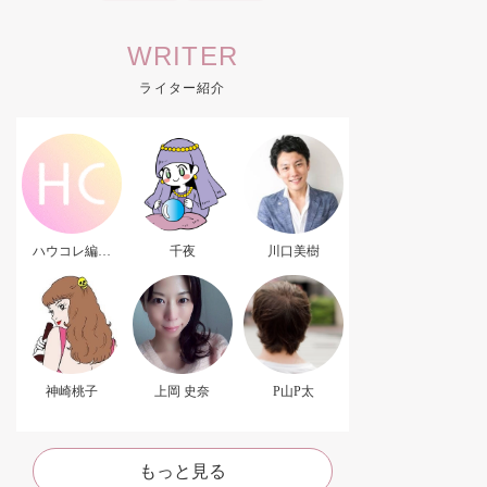
WRITER
ライター紹介
ハウコレ編集
千夜
川口美樹
部．
神崎桃子
上岡 史奈
P山P太
もっと見る