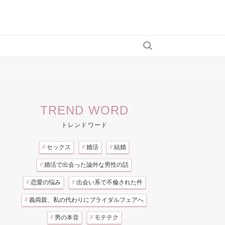
TREND WORD
トレンドワード
#
セックス
#
婚活
#
結婚
#
婚活で出会った論外な男性の話
#
恋愛の悩み
#
出会い系で不倫された件
#
義両親、私の代わりにブライダルフェアへ
#
男の本音
#
モテテク