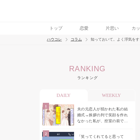
トップ
恋愛
片思い
カ
ハウコレ
コラム
知っておいて。よく浮気をす
検索
RANKING
トレンド ワード
ランキング
男の本音
男ウケ
NG行動
彼女
イイ
DAILY
WEEKLY
夫の元恋人が招かれた私の結
婚式→挨拶の列で笑顔を作れ
なかった私が、控室の前で彼
女を呼び止めた理由
「笑ってくれてると思って