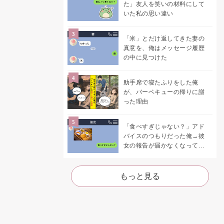
た」友人を笑いの材料にして
いた私の思い違い
「米」とだけ返してきた妻の
真意を、俺はメッセージ履歴
の中に見つけた
助手席で寝たふりをした俺
が、バーベキューの帰りに謝
った理由
「食べすぎじゃない？」アド
バイスのつもりだった俺→彼
女の報告が届かなくなって、
初めて自分の言葉を読み返し
た
もっと見る