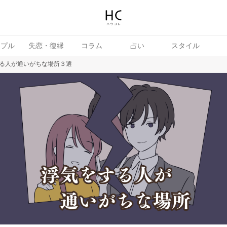
ップル
失恋・復縁
コラム
占い
スタイル
る人が通いがちな場所３選
女
婚活