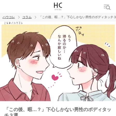
ハウコレ
コラム
「この後、暇…？」下心しかない男性のボディタッチ
検索
トレンド ワード
男の本音
男ウケ
NG行動
彼女
イイ女
婚活
「この後、暇…？」下心しかない男性のボディタッ
チ３選