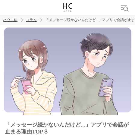
ハウコレ
コラム
「メッセージ続かないんだけど...」アプリで会話が止ま
検索
トレンド ワード
男の本音
男ウケ
NG行動
彼女
イイ女
婚活
「メッセージ続かないんだけど...」アプリで会話が
止まる理由TOP３