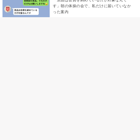
す」朝の体操の会で、私だけに届いていなか
った案内
デート前日の夜から既読がつかない彼氏→そ
の日私が決めたこと
デート前日の夜から既読をつけなかった俺→
待ち合わせ場所で待っていた事実とは
助手席で寝たふりをした俺が、バーベキュー
の帰りに謝った理由