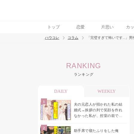
トップ
恋愛
片思い
カ
ハウコレ
コラム
「完璧すぎて怖いです...」
検索
RANKING
トレンド ワード
ランキング
男の本音
男ウケ
NG行動
彼女
イイ
DAILY
WEEKLY
夫の元恋人が招かれた私の結
婚式→挨拶の列で笑顔を作れ
なかった私が、控室の前で彼
女を呼び止めた理由
助手席で寝たふりをした俺