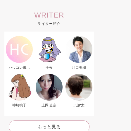
WRITER
ライター紹介
ハウコレ編集
千夜
川口美樹
部．
神崎桃子
上岡 史奈
P山P太
もっと見る