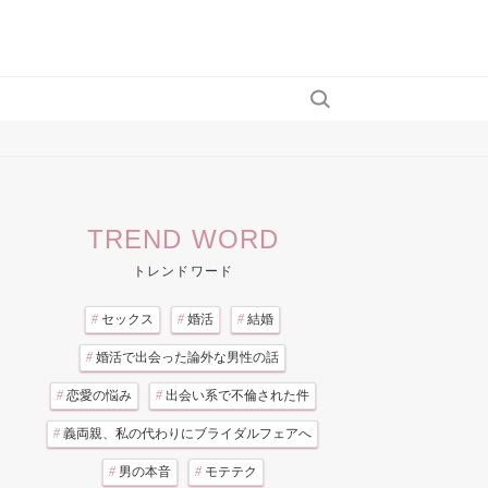
TREND WORD
トレンドワード
#
セックス
#
婚活
#
結婚
#
婚活で出会った論外な男性の話
#
恋愛の悩み
#
出会い系で不倫された件
#
義両親、私の代わりにブライダルフェアへ
#
男の本音
#
モテテク