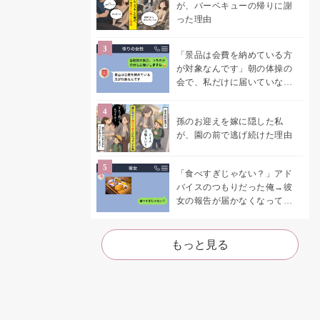
が、バーベキューの帰りに謝
った理由
「景品は会費を納めている方
が対象なんです」朝の体操の
会で、私だけに届いていなか
った案内
孫のお迎えを嫁に隠した私
が、園の前で逃げ続けた理由
「食べすぎじゃない？」アド
バイスのつもりだった俺→彼
女の報告が届かなくなって、
初めて自分の言葉を読み返し
た
もっと見る