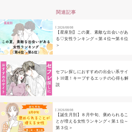
関連記事
2026/08/08
【星座別】この夏、素敵な出会いがあ
る♡女性ランキング＜第４位〜第６位
＞
セフレ探しにおすすめの出会い系サイ
ト10選！キープするエッチの心得も解
説
2026/08/08
【誕生月別】８月中旬、褒められるこ
とが増える女性ランキング＜第１位～
第３位＞